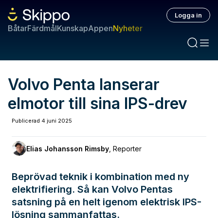
Logga in
Båtar
Färdmål
Kunskap
Appen
Nyheter
Volvo Penta lanserar
elmotor till sina IPS-drev
Publicerad
4 juni 2025
Elias Johansson Rimsby
,
Reporter
Beprövad teknik i kombination med ny
elektrifiering. Så kan Volvo Pentas
satsning på en helt igenom elektrisk IPS-
lösning sammanfattas.