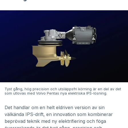
Tyst gång, hög precision och utsläppsfri körning är en del av det
som utlovas med Volvo Pentas nya elektriska IPS-lösning.
Det handlar om en helt eldriven version av sin
välkända IPS-drift, en innovation som kombinerar
beprövad teknik med ny elektrifiering och föga