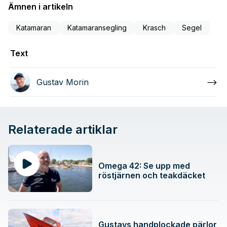
Ämnen i artikeln
Katamaran
Katamaransegling
Krasch
Segel
Text
Gustav Morin
Relaterade artiklar
Omega 42: Se upp med
röstjärnen och teakdäcket
Gustavs handplockade pärlor