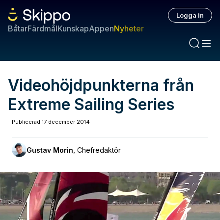
Logga in
Båtar
Färdmål
Kunskap
Appen
Nyheter
Videohöjdpunkterna från
Extreme Sailing Series
Publicerad
17 december 2014
Gustav Morin
,
Chefredaktör