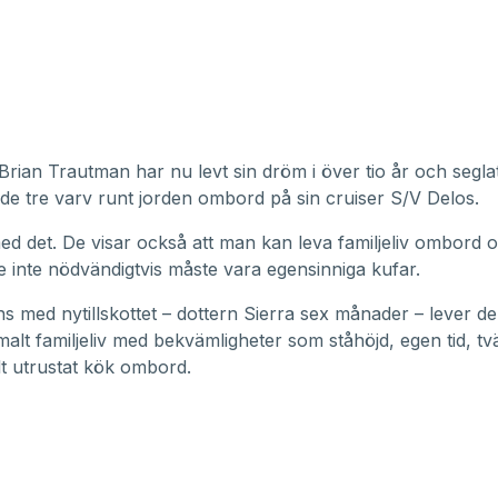
Brian Trautman har nu levt sin dröm i över tio år och segla
e tre varv runt jorden ombord på sin cruiser S/V Delos.
ed det. De visar också att man kan leva familjeliv ombord o
e inte nödvändigtvis måste vara egensinniga kufar.
 med nytillskottet – dottern Sierra sex månader – lever de et
alt familjeliv med bekvämligheter som ståhöjd, egen tid, tv
llt utrustat kök ombord.