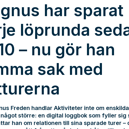
gnus har sparat
rje löprunda sed
10 – nu gör han
mma sak med
tturerna
us Freden handlar Aktiviteter inte om enskilda
något större: en digital loggbok som fyller sig s
ttar han om relationen till sina sparade turer –