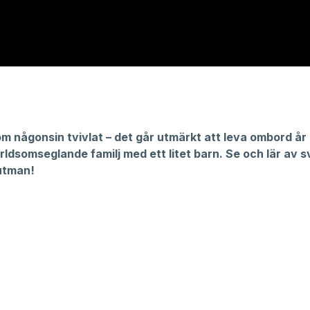
m någonsin tvivlat – det går utmärkt att leva ombord år 
ldsomseglande familj med ett litet barn. Se och lär av 
utman!