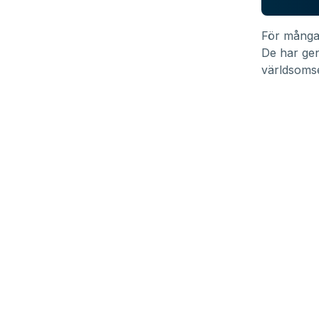
För många
De har gen
världsomse