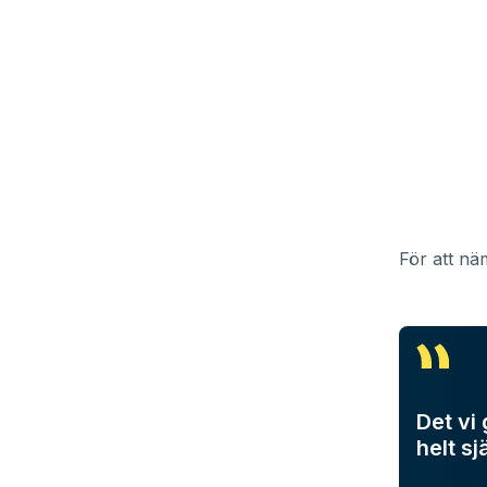
För att n
Det vi 
helt sj