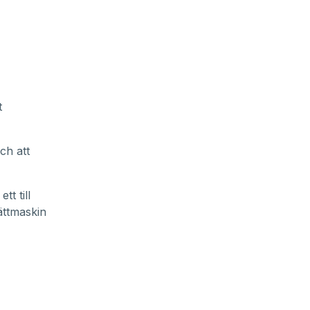
t
ch att
t till
ättmaskin