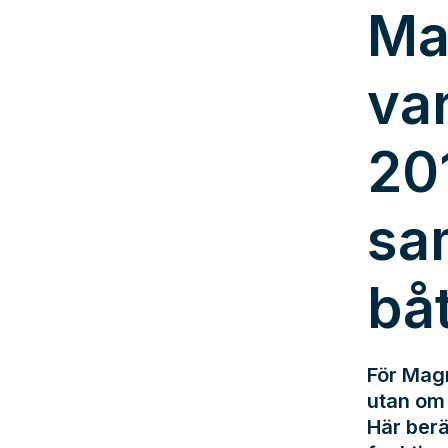
Ma
va
20
sa
bå
För Magn
utan om 
Här berä