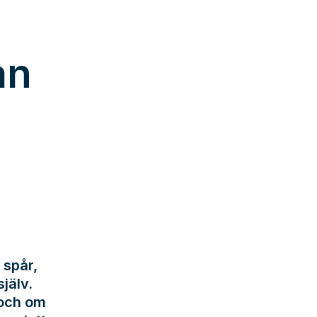
an
 spår,
jälv.
 och om