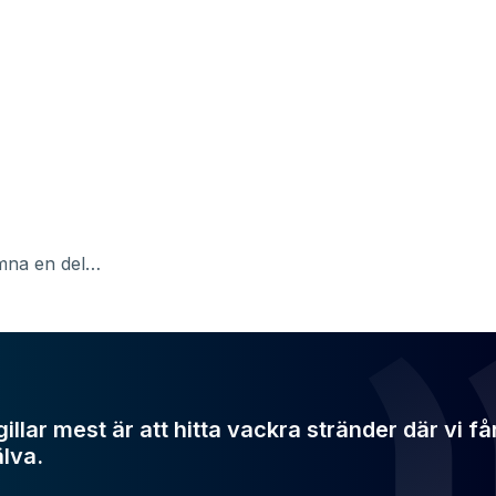
ämna en del…
gillar mest är att hitta vackra stränder där vi få
älva.