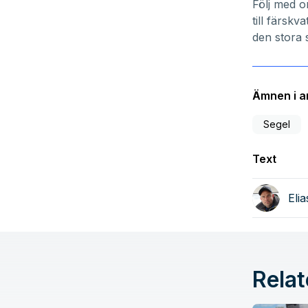
Följ med o
till färsk
den stora 
Ämnen i ar
Segel
Text
Eli
Relat