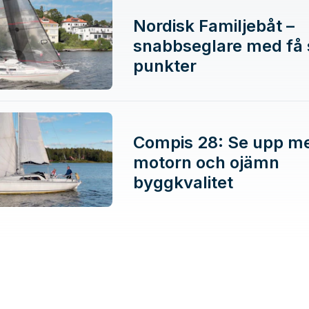
Nordisk Familjebåt –
snabbseglare med få
punkter
Compis 28: Se upp m
motorn och ojämn
byggkvalitet