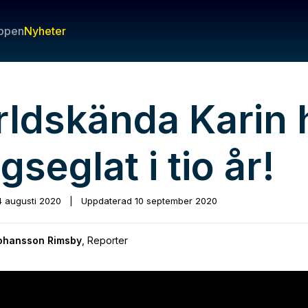
ppen
Nyheter
rldskända Karin 
gseglat i tio år!
4 augusti 2020
|
Uppdaterad
10 september 2020
Johansson Rimsby
,
Reporter