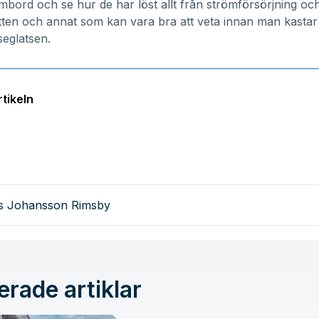
mbord och se hur de har löst allt från strömförsörjning och
vatten och annat som kan vara bra att veta innan man kastar
seglatsen.
tikeln
as Johansson Rimsby
erade artiklar