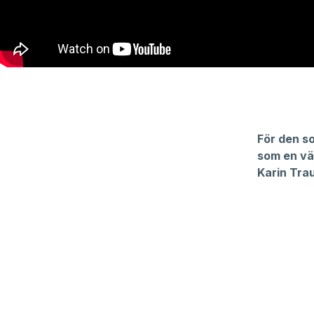
För den so
som en vär
Karin Tra