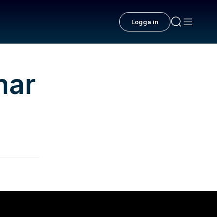
Logga in
har