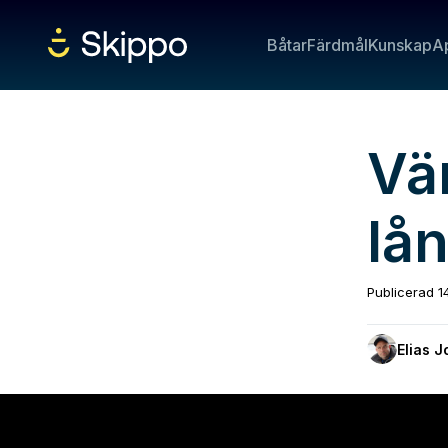
Båtar
Färdmål
Kunskap
A
Vä
lån
Publicerad
1
Elias 