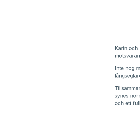
Karin och 
motsvarand
Inte nog m
långseglar
Tillsammans
synes norm
och ett fu