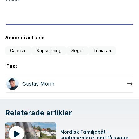
Ämnen i artikeln
Capsize
Kapsejsning
Segel
Trimaran
Text
Gustav Morin
Relaterade artiklar
Nordisk Familjebåt –
snabbseglare med få svaga