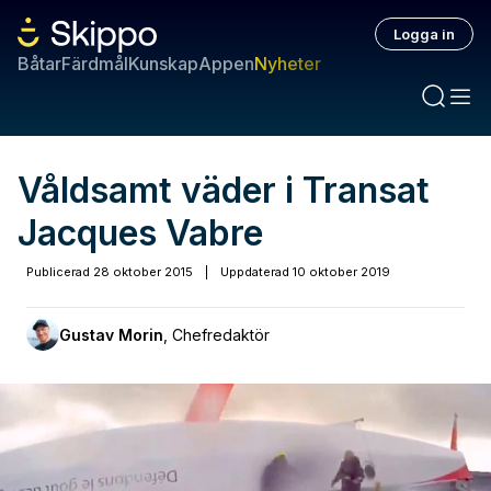
Logga in
Båtar
Färdmål
Kunskap
Appen
Nyheter
Våldsamt väder i Transat
Jacques Vabre
Publicerad
28 oktober 2015
|
Uppdaterad
10 oktober 2019
Gustav Morin
,
Chefredaktör