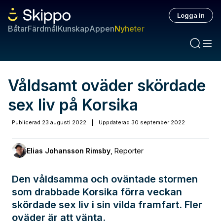
Logga in
Båtar
Färdmål
Kunskap
Appen
Nyheter
Våldsamt oväder skördade
sex liv på Korsika
Publicerad
23 augusti 2022
|
Uppdaterad
30 september 2022
Elias Johansson Rimsby
,
Reporter
Den våldsamma och oväntade stormen
som drabbade Korsika förra veckan
skördade sex liv i sin vilda framfart. Fler
oväder är att vänta.