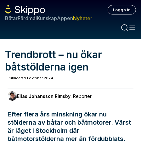
Logga in
Båtar
Färdmål
Kunskap
Appen
Nyheter
Trendbrott – nu ökar
båtstölderna igen
Publicerad
1 oktober 2024
Elias Johansson Rimsby
,
Reporter
Efter flera års minskning ökar nu
stölderna av båtar och båtmotorer. Värst
är läget i Stockholm där
båtmotorstölderna mer än fördubblats.