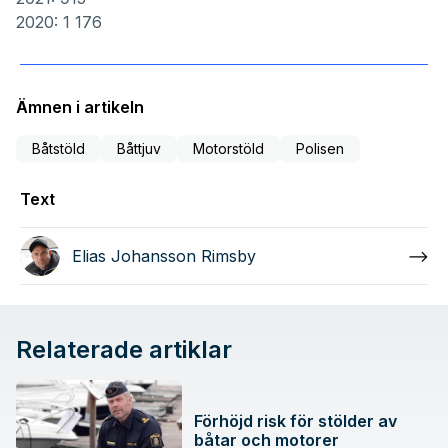
2020: 1 176
Ämnen i artikeln
Båtstöld
Båttjuv
Motorstöld
Polisen
Text
Elias Johansson Rimsby
Relaterade artiklar
Förhöjd risk för stölder av
båtar och motorer