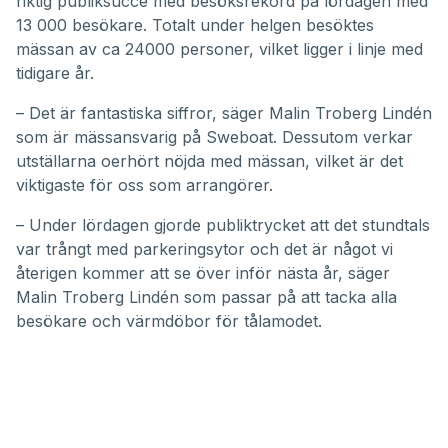
riktig publiksuccé med besöksrekord på lördagen med
13 000 besökare. Totalt under helgen besöktes
mässan av ca 24000 personer, vilket ligger i linje med
tidigare år.
– Det är fantastiska siffror, säger Malin Troberg Lindén
som är mässansvarig på Sweboat. Dessutom verkar
utställarna oerhört nöjda med mässan, vilket är det
viktigaste för oss som arrangörer.
– Under lördagen gjorde publiktrycket att det stundtals
var trångt med parkeringsytor och det är något vi
återigen kommer att se över inför nästa år, säger
Malin Troberg Lindén som passar på att tacka alla
besökare och värmdöbor för tålamodet.