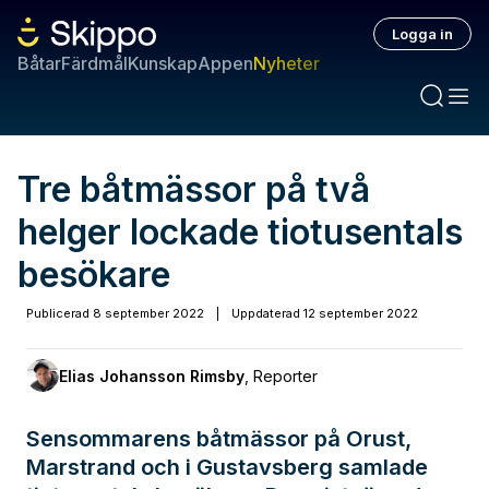
Logga in
Båtar
Färdmål
Kunskap
Appen
Nyheter
Tre båtmässor på två
helger lockade tiotusentals
besökare
Publicerad
8 september 2022
|
Uppdaterad
12 september 2022
Elias Johansson Rimsby
,
Reporter
Sensommarens båtmässor på Orust,
Marstrand och i Gustavsberg samlade