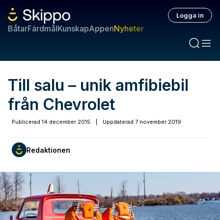
Logga in
Båtar
Färdmål
Kunskap
Appen
Nyheter
Till salu – unik amfibiebil
från Chevrolet
Publicerad
14 december 2015
|
Uppdaterad
7 november 2019
Redaktionen