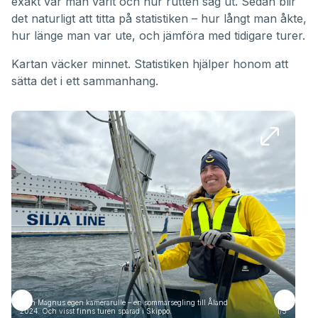
exakt var man varit och hur rutten såg ut. Sedan blir
det naturligt att titta på statistiken – hur långt man åkte,
hur länge man var ute, och jämföra med tidigare turer.
Kartan väcker minnet. Statistiken hjälper honom att
sätta det i ett sammanhang.
Från Magnus egen kamerarulle – en sommarsegling till Åland
Frå
2024. Och visst finns turen sparad i Skippo.
1/5
2024