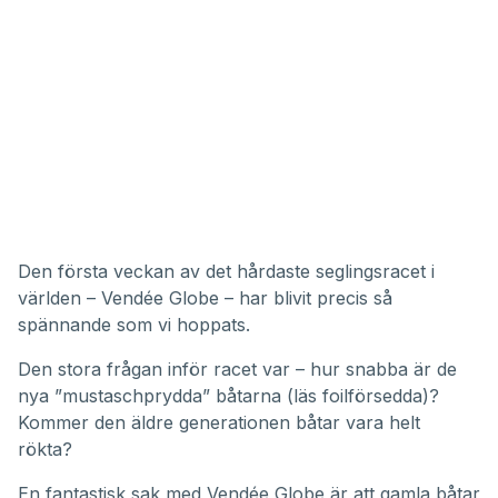
Den första veckan av det hårdaste seglingsracet i
världen – Vendée Globe – har blivit precis så
spännande som vi hoppats.
Den stora frågan inför racet var – hur snabba är de
nya ”mustaschprydda” båtarna (
läs foilförsedda
)?
Kommer den äldre generationen båtar vara helt
rökta?
En fantastisk sak med Vendée Globe är att gamla båtar