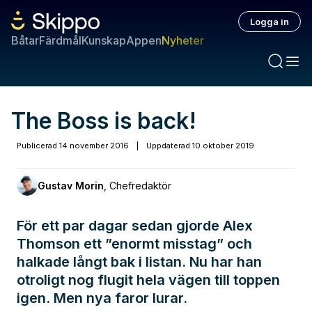
Logga in
Båtar
Färdmål
Kunskap
Appen
Nyheter
The Boss is back!
Publicerad
14 november 2016
|
Uppdaterad
10 oktober 2019
Gustav Morin
,
Chefredaktör
För ett par dagar sedan gjorde Alex
Thomson ett ”enormt misstag” och
halkade långt bak i listan. Nu har han
otroligt nog flugit hela vägen till toppen
igen. Men nya faror lurar.