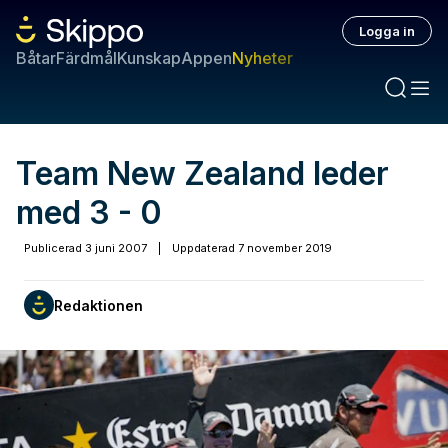
Logga in
Båtar
Färdmål
Kunskap
Appen
Nyheter
Team New Zealand leder
med 3 - 0
Publicerad
3 juni 2007
|
Uppdaterad
7 november 2019
Redaktionen