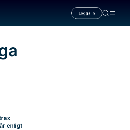
Logga in
rga
trax
år enligt