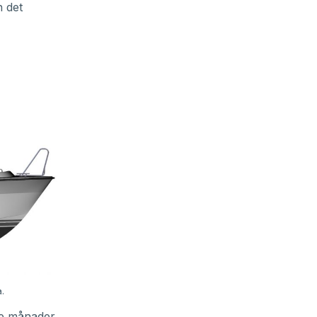
n det
.
re månader.