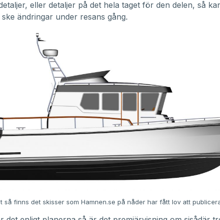
etaljer, eller detaljer på det hela taget för den delen, så ka
 ske ändringar under resans gång.
t så finns det skisser som Hamnen.se på nåder har fått lov att publicera
 det enligt planerna så är det premiärvisning om sisådär t