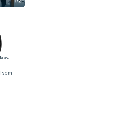
1/2
krov.
d som
.