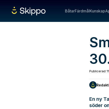
Båtar
Färdmål
Kunskap
A
Sm
30.
Publicerad
1
Redakt
En ny Ta
söder om