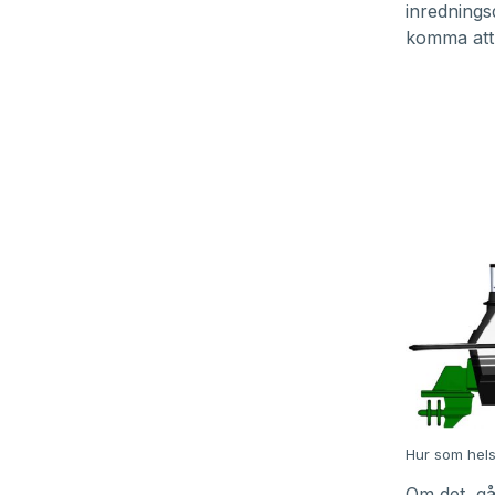
inredningsd
komma att
Hur som hels
Om det går