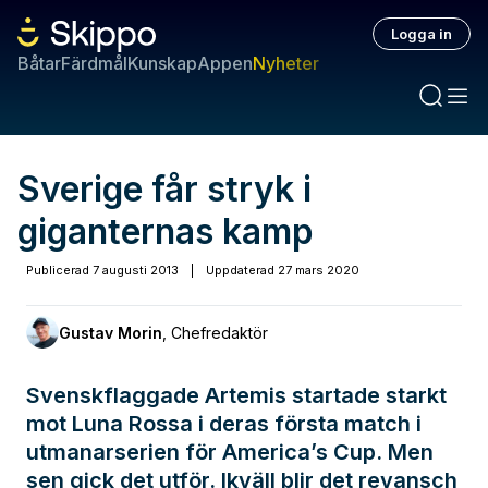
Logga in
Båtar
Färdmål
Kunskap
Appen
Nyheter
Sverige får stryk i
giganternas kamp
Publicerad
7 augusti 2013
|
Uppdaterad
27 mars 2020
Gustav Morin
,
Chefredaktör
Svenskflaggade Artemis startade starkt
mot Luna Rossa i deras första match i
utmanarserien för America’s Cup. Men
sen gick det utför. Ikväll blir det revansch