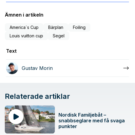
Ämnen i artikeln
America´s Cup
Bärplan
Foiling
Louis vuitton cup
Segel
Text
Gustav Morin
Relaterade artiklar
Nordisk Familjebåt –
snabbseglare med få svaga
punkter