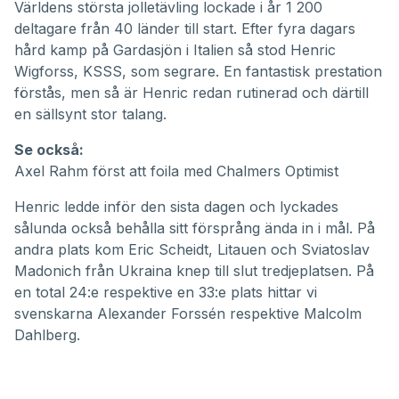
Världens största jolletävling lockade i år 1 200
deltagare från 40 länder till start. Efter fyra dagars
hård kamp på Gardasjön i Italien så stod Henric
Wigforss,
KSSS
, som segrare. En fantastisk prestation
förstås, men så är Henric redan rutinerad och därtill
en sällsynt stor talang.
Se också:
Axel Rahm först att foila med Chalmers Optimist
Henric ledde inför den sista dagen och lyckades
sålunda också behålla sitt försprång ända in i mål. På
andra plats kom Eric Scheidt, Litauen och Sviatoslav
Madonich från Ukraina knep till slut tredjeplatsen. På
en total 24:e respektive en 33:e plats hittar vi
svenskarna Alexander Forssén respektive Malcolm
Dahlberg.