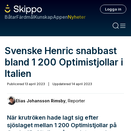
Logga in
Båtar
Färdmål
Kunskap
Appen
Nyheter
Svenske Henric snabbast
bland 1 200 Optimistjollar i
Italien
Publicerad
13 april 2023
|
Uppdaterad
14 april 2023
Elias Johansson Rimsby
,
Reporter
När krutröken hade lagt sig efter
sjöslaget mellan 1 200 Optimistjollar på