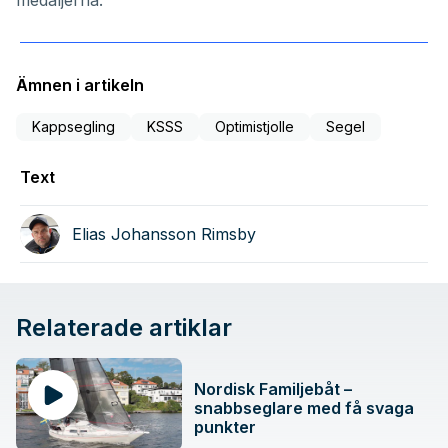
medaljerna.
Ämnen i artikeln
Kappsegling
KSSS
Optimistjolle
Segel
Text
Elias Johansson Rimsby
Relaterade artiklar
Nordisk Familjebåt –
snabbseglare med få svaga
punkter