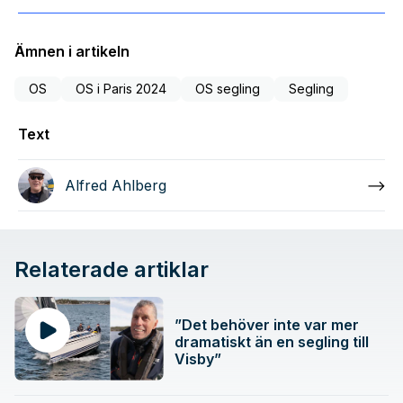
Ämnen i artikeln
OS
OS i Paris 2024
OS segling
Segling
Text
Alfred Ahlberg
Relaterade artiklar
”Det behöver inte var mer
dramatiskt än en segling till
Visby”