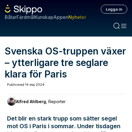
Logga in
Båtar
Färdmål
Kunskap
Appen
Nyheter
Svenska OS-truppen växer
– ytterligare tre seglare
klara för Paris
Publicerad
14 maj 2024
Alfred Ahlberg
,
Reporter
Det blir en stark trupp som sätter segel
mot OS i Paris i sommar. Under tisdagen