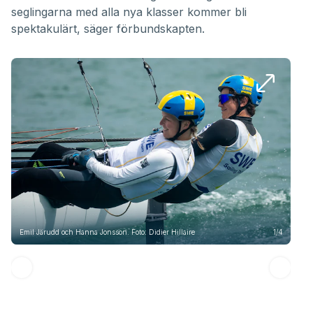
seglingarna med alla nya klasser kommer bli
spektakulärt, säger förbundskapten.
Emil
Emil Järudd och Hanna Jonsson. Foto: Didier Hillaire
1/4