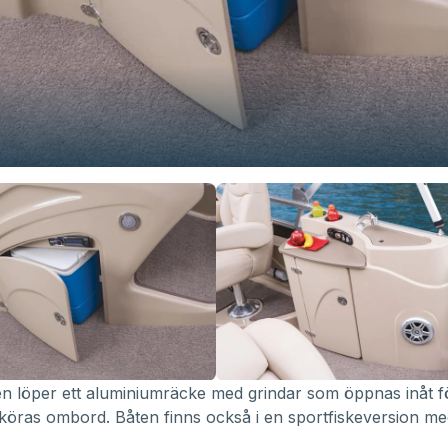
en löper ett aluminiumräcke med grindar som öppnas inåt f
köras ombord. Båten finns också i en sportfiskeversion med 