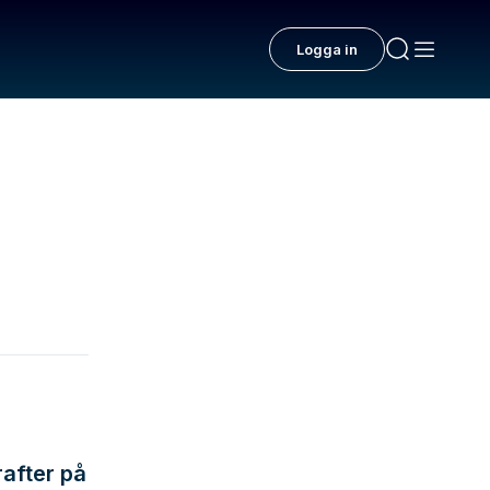
Logga in
after på