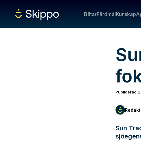
Båtar
Färdmål
Kunskap
A
Su
fo
Publicerad
2
Redakt
Sun Tra
sjöegen