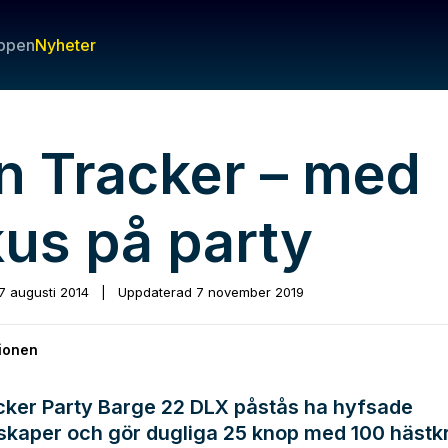
ppen
Nyheter
n Tracker – med
kus på party
7 augusti 2014
|
Uppdaterad
7 november 2019
ionen
cker Party Barge 22 DLX påstås ha hyfsade
skaper och gör dugliga 25 knop med 100 hästkr