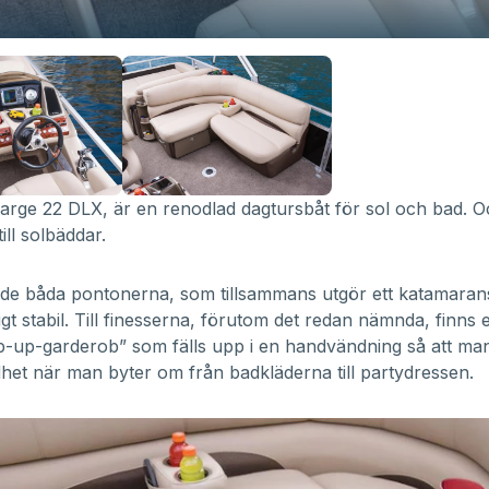
Barge 22 DLX, är en renodlad dagtursbåt för sol och bad. 
ll solbäddar.
de båda pontonerna, som tillsammans utgör ett katamaran
igt stabil. Till finesserna, förutom det redan nämnda, finns 
p-up-garderob” som fälls upp i en handvändning så att ma
ildhet när man byter om från badkläderna till partydressen.