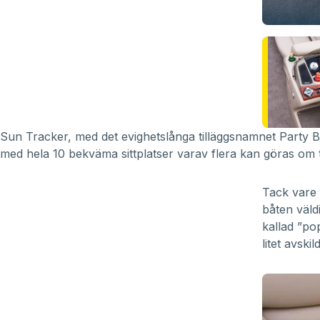
Sun Tracker, med det evighetslånga tilläggsnamnet Party 
med hela 10 bekväma sittplatser varav flera kan göras om ti
Tack vare 
båten väld
kallad ”po
litet avsk