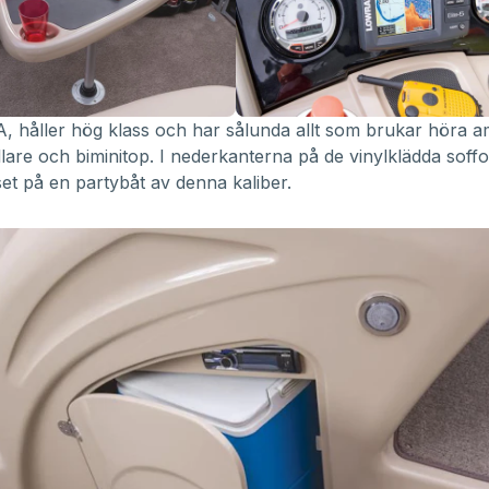
SA, håller hög klass och har sålunda allt som brukar höra 
ållare och biminitop. I nederkanterna på de vinylklädda soff
iset på en partybåt av denna kaliber.