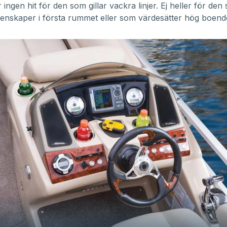
 ingen hit för den som gillar vackra linjer. Ej heller för den
enskaper i första rummet eller som värdesätter hög boend