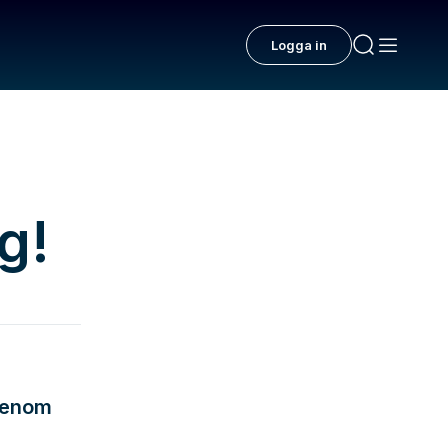
Logga in
g!
 genom