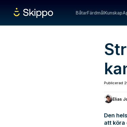
Båtar
Färdmål
Kunskap
A
St
ka
Publicerad
2
Elias 
Den hel
att köra