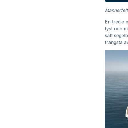
Mannerfel
En tredje 
tyst och m
sätt segel
trängsta a