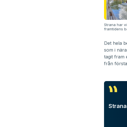
Strana har v
framtidens bå
Det hela b
som i när
tagit fram
från först
Strana 