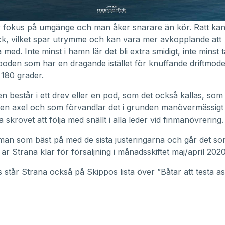
 fokus på umgänge och man åker snarare än kör. Ratt kan
ck, vilket spar utrymme och kan vara mer avkopplande att
med. Inte minst i hamn lär det bli extra smidigt, inte minst 
oden som har en dragande istället för knuffande driftmod
 180 grader.
n består i ett drev eller en pod, som det också kallas, som
gen axel och som förvandlar det i grunden manövermässigt
 skrovet att följa med snällt i alla leder vid finmanövrering.
man som bäst på med de sista justeringarna och går det s
är Strana klar för försäljning i månadsskiftet maj/april 2020
s står Strana också på Skippos lista över ”Båtar att testa as