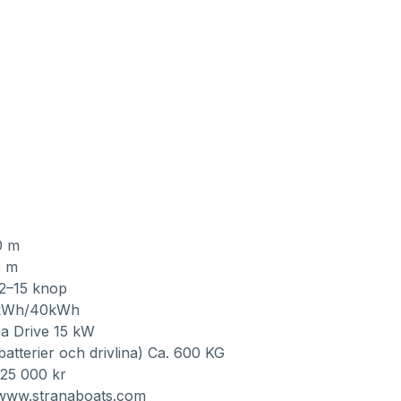
0 m
5 m
12–15 knop
0kWh/40kWh
ea Drive 15 kW
 batterier och drivlina) Ca. 600 KG
925 000 kr
www.stranaboats.com