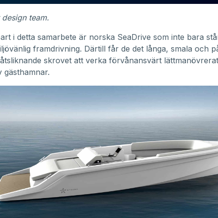
t design team.
part i detta samarbete är norska SeaDrive som inte bara stå
iljövänlig framdrivning. Därtill får de det långa, smala och
båtsliknande skrovet att verka förvånansvärt lättmanövrerat
v gästhamnar.