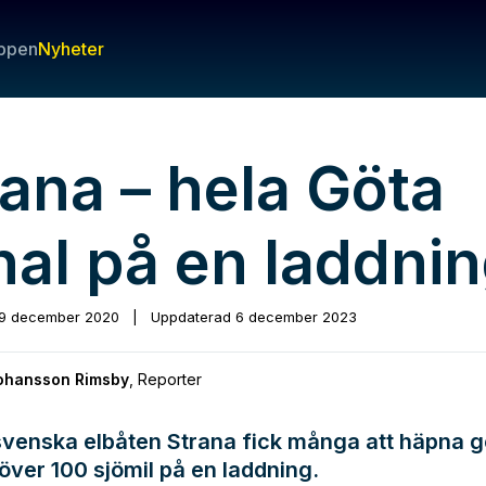
ppen
Nyheter
rana – hela Göta
nal på en laddnin
9 december 2020
|
Uppdaterad
6 december 2023
Johansson Rimsby
,
Reporter
svenska elbåten Strana fick många att häpna
 över 100 sjömil på en laddning.