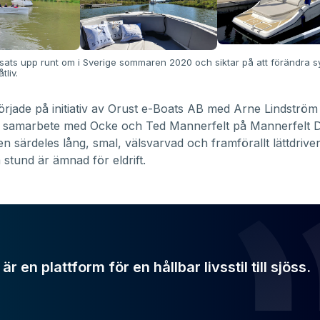
isats upp runt om i Sverige sommaren 2020 och siktar på att förändra 
tliv.
örjade på initiativ av Orust e-Boats AB med Arne Lindström 
a samarbete med Ocke och Ted Mannerfelt på Mannerfelt D
 en särdeles lång, smal, välsvarvad och framförallt lättdriv
a stund är ämnad för
eldrift
.
är en plattform för en hållbar livsstil till sjöss.