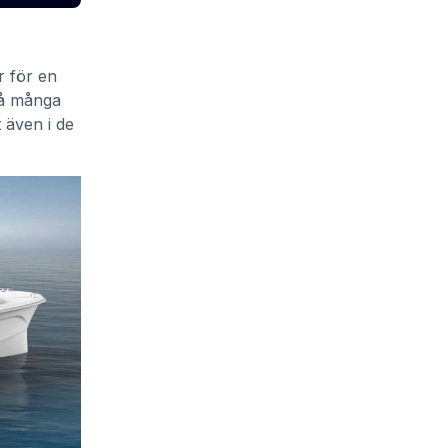
r för en
 på många
 även i de