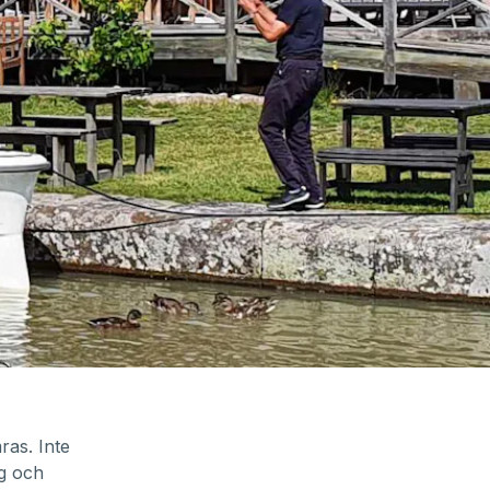
ras. Inte
rg och