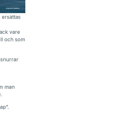
 ersättas
tack vare
ell och som
 snurrar
om man
.
ap”.