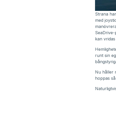
Strana har
med joysti
manövrera 
SeaDrive-p
kan vridas
Hemlighete
runt sin e
bångstyriga
Nu håller 
hoppas så 
Naturligtvi