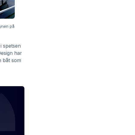
synen på
i spetsen
esign har
en båt som