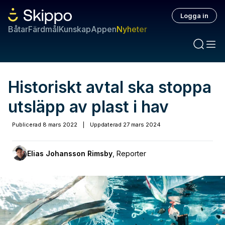
Logga in
Båtar
Färdmål
Kunskap
Appen
Nyheter
Historiskt avtal ska stoppa
utsläpp av plast i hav
Publicerad
8 mars 2022
|
Uppdaterad
27 mars 2024
Elias Johansson Rimsby
,
Reporter