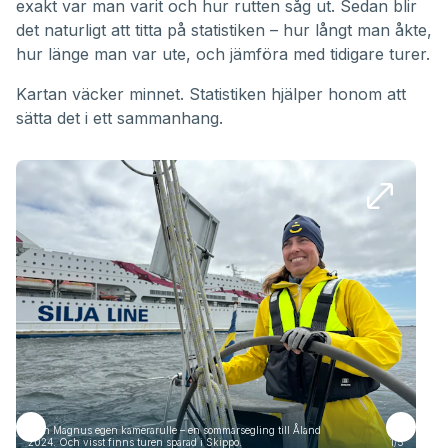
exakt var man varit och hur rutten såg ut. Sedan blir
det naturligt att titta på statistiken – hur långt man åkte,
hur länge man var ute, och jämföra med tidigare turer.
Kartan väcker minnet. Statistiken hjälper honom att
sätta det i ett sammanhang.
Från Magnus egen kamerarulle – en sommarsegling till Åland
Frå
2024. Och visst finns turen sparad i Skippo.
1/5
2024