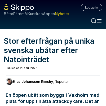
Logga in
Båtar
Färdmål
Kunskap
Appen
Nyheter
Stor efterfrågan på unika
svenska ubåtar efter
Natointrädet
Publicerad
25 april 2024
Elias Johansson Rimsby
,
Reporter
En öppen ubåt som byggs i Vaxholm med
plats för upp till åtta attackdykare. Det är