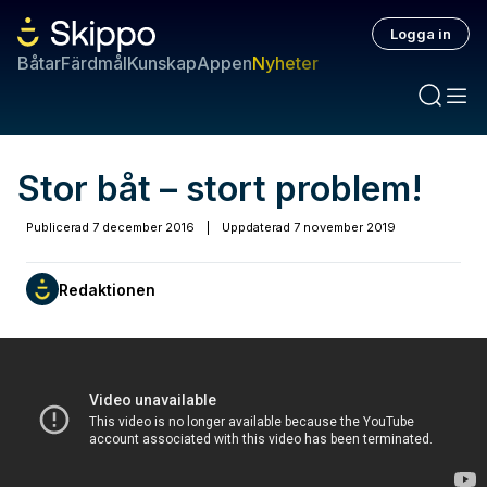
Logga in
Båtar
Färdmål
Kunskap
Appen
Nyheter
Stor båt – stort problem!
Publicerad
7 december 2016
|
Uppdaterad
7 november 2019
Redaktionen