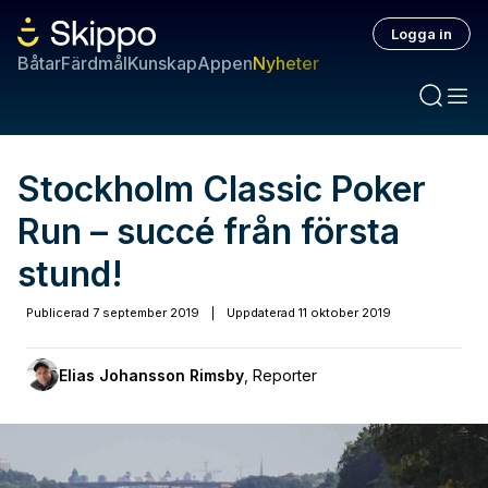
Logga in
Båtar
Färdmål
Kunskap
Appen
Nyheter
Stockholm Classic Poker
Run – succé från första
stund!
Publicerad
7 september 2019
|
Uppdaterad
11 oktober 2019
Elias Johansson Rimsby
,
Reporter