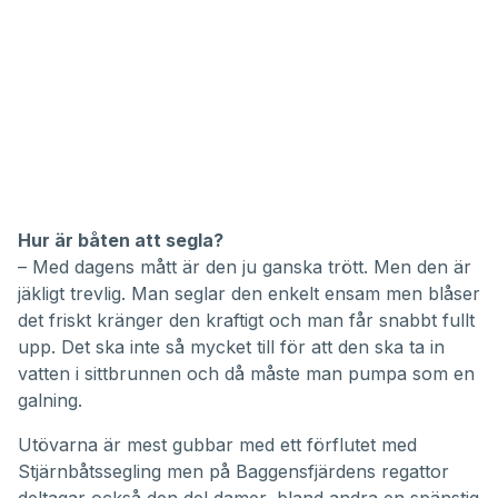
Hur är båten att segla?
– Med dagens mått är den ju ganska trött. Men den är
jäkligt trevlig. Man seglar den enkelt ensam men blåser
det friskt kränger den kraftigt och man får snabbt fullt
upp. Det ska inte så mycket till för att den ska ta in
vatten i sittbrunnen och då måste man pumpa som en
galning.
Utövarna är mest gubbar med ett förflutet med
Stjärnbåtssegling men på Baggensfjärdens regattor
deltagar också den del damer, bland andra en spänstig