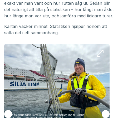
exakt var man varit och hur rutten såg ut. Sedan blir
det naturligt att titta på statistiken – hur långt man åkte,
hur länge man var ute, och jämföra med tidigare turer.
Kartan väcker minnet. Statistiken hjälper honom att
sätta det i ett sammanhang.
Från Magnus egen kamerarulle – en sommarsegling till Åland
Frå
2024. Och visst finns turen sparad i Skippo.
1/5
2024