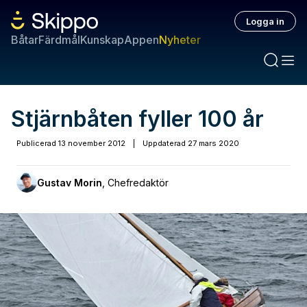
Logga in
Båtar
Färdmål
Kunskap
Appen
Nyheter
Stjärnbåten fyller 100 år
Publicerad
13 november 2012
|
Uppdaterad
27 mars 2020
Gustav Morin
,
Chefredaktör