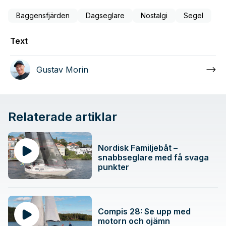
Baggensfjärden
Dagseglare
Nostalgi
Segel
Text
Gustav Morin
Relaterade artiklar
Nordisk Familjebåt –
snabbseglare med få svaga
punkter
Compis 28: Se upp med
motorn och ojämn