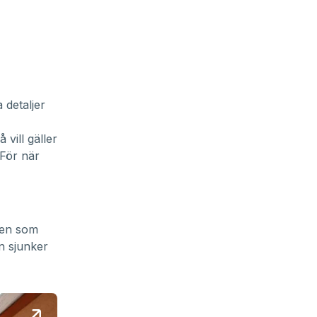
 detaljer
 vill gäller
 För när
cken som
n sjunker