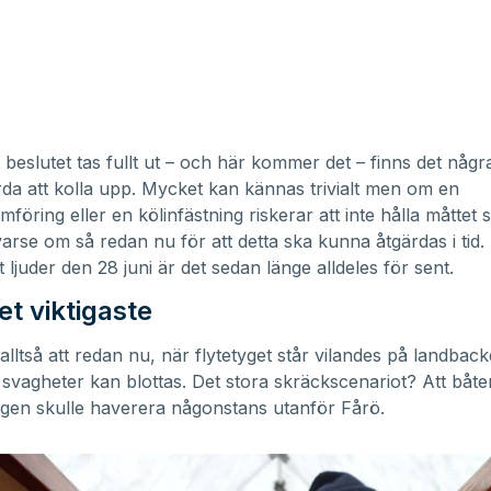
beslutet tas fullt ut – och här kommer det – finns det några
da att kolla upp. Mycket kan kännas trivialt men om en
öring eller en kölinfästning riskerar att inte hålla måttet så
 varse om så redan nu för att detta ska kunna åtgärdas i tid.
t ljuder den 28 juni är det sedan länge alldeles för sent.
et viktigaste
 alltså att redan nu, när flytetyget står vilandes på landba
 svagheter kan blottas. Det stora skräckscenariot? Att båte
riggen skulle haverera någonstans utanför Fårö.