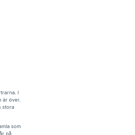
trarna. I
 är över.
s stora
gamla som
år på