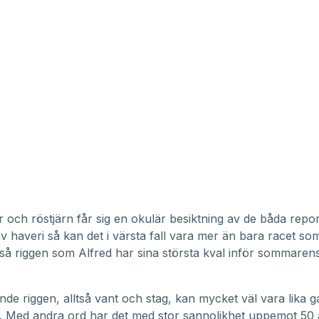
 och röstjärn får sig en okulär besiktning av de båda repor
v haveri så kan det i värsta fall vara mer än bara racet som
så riggen som Alfred har sina största kval inför sommaren
nde riggen, alltså vant och stag, kan mycket väl vara lika 
v. Med andra ord har det med stor sannolikhet uppemot 50 