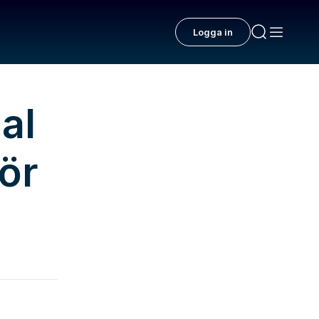
Logga in
al
för