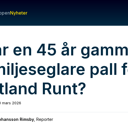
ppen
Nyheter
år en 45 år gamm
iljeseglare pall 
tland Runt?
3 mars 2026
Johansson Rimsby
,
Reporter