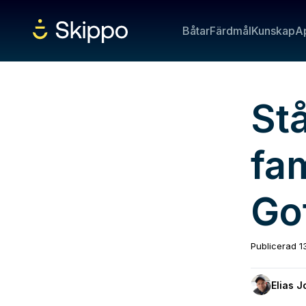
Båtar
Färdmål
Kunskap
A
St
fam
Go
Publicerad
1
Elias 