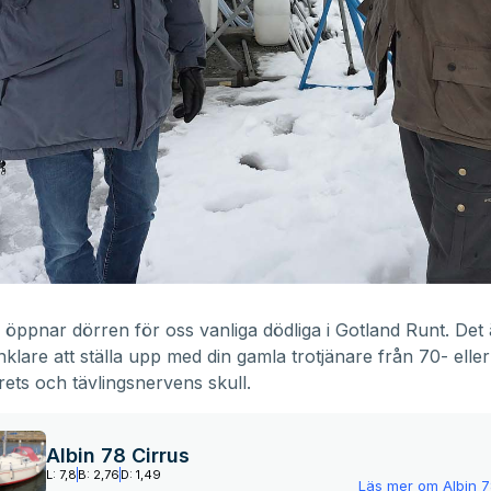
 öppnar dörren för oss vanliga dödliga i Gotland Runt. Det
nklare att ställa upp med din gamla trotjänare från 70- eller
rets och tävlingsnervens skull.
Albin 78 Cirrus
L: 7,8
B: 2,76
D: 1,49
Läs mer om
Albin 7