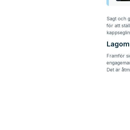
Sagt och g
för att stä
kappseglin
Lagom 
Framför si
engagemang
Det är åtm