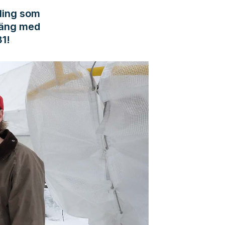
gling som
Häng med
81!