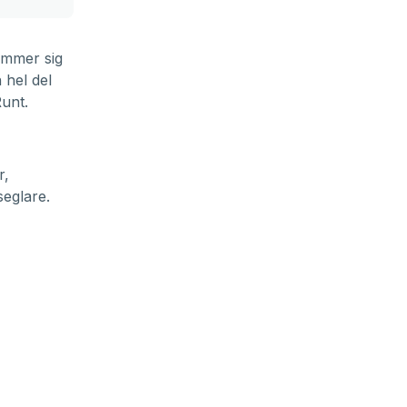
ämmer sig
 hel del
unt.
r,
seglare.