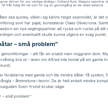
pnar dörren för oss vanliga dödliga i Gotland Runt. Skippos reportrar st
 78 från tidigt 80-tal som för sig en genomgång av de vitala delarna.
åten ska sjunka, vilket i sig känns högst osannolikt, är det o
föring som har pajat, konstaterar Claes Olivecrona. Samti
estorn sin nya seglingspartner att rycka och rucka på allt 
enlinjen och eventuellt skulle kunna utgöra en svag punkt.
åtar – små problem”
, genomföringar – allt får en snabb men noggrann dom. My
förvåning bra ut – även om Alfred inte tvivlat på sin gamla t
ekund.
av fördelarna med gamla och lite mindre båtar: få system, f
ångla – åtminstone i teorin. De är helt enkelt mindre kompl
 husguden Sven Yrvind brukar säga:
r – små problem”