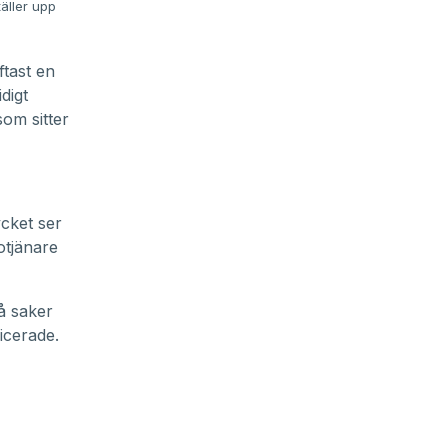
äller upp
ftast en
digt
som sitter
cket ser
rotjänare
å saker
icerade.