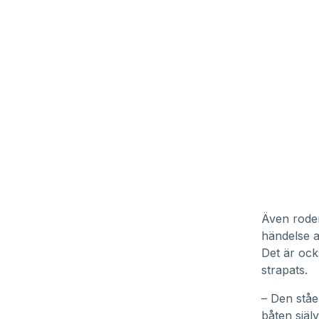
Även roder
händelse a
Det är ock
strapats.
– Den ståe
båten själ