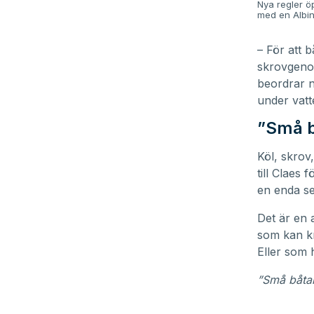
Nya regler öp
med en Albin
– För att b
skrovgenom
beordrar n
under vatt
”Små b
Köl, skrov
till Claes 
en enda s
Det är en 
som kan kr
Eller som
”Små båta