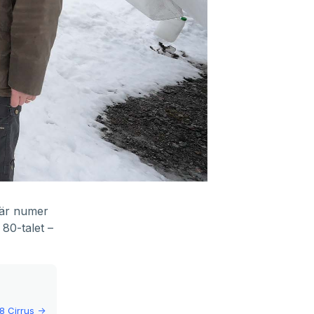
 är numer
 80-talet –
8 Cirrus
->