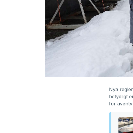
0
seconds
of
Nya regler
19
betydligt e
minutes,
4
för äventy
seconds
Volume
90%