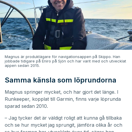
Magnus är produktägare för navigationsappen på Skippo. Han
jobbade tidigare på Eniro på Sjön och har varit med och utvecklat
appen sedan 2015.
Samma känsla som löprundorna
Magnus springer mycket, och har gjort det länge. I
Runkeeper, kopplat till Garmin, finns varje löprunda
sparad sedan 2010.
– Jag tycker det är väldigt roligt att kunna gå tillbaka
och se hur mycket jag sprungit, jämföra olika år och
se hur formen har utvecklats över tid, säger han.