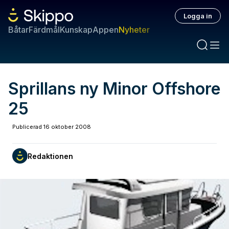
Logga in
Båtar
Färdmål
Kunskap
Appen
Nyheter
Sprillans ny Minor Offshore
25
Publicerad
16 oktober 2008
Redaktionen