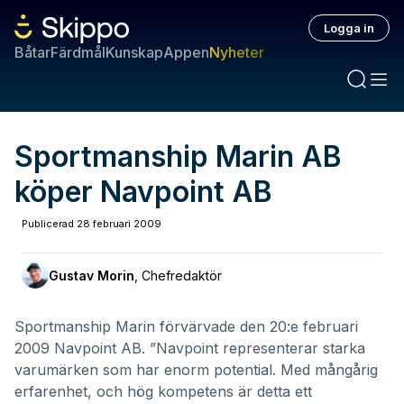
Logga in
Båtar
Färdmål
Kunskap
Appen
Nyheter
Sportmanship Marin AB
köper Navpoint AB
Publicerad
28 februari 2009
Gustav Morin
,
Chefredaktör
Sportmanship Marin förvärvade den 20:e februari
2009 Navpoint AB. ”Navpoint representerar starka
varumärken som har enorm potential. Med mångårig
erfarenhet, och hög kompetens är detta ett