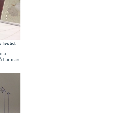
 livstid.
mma
Då har man