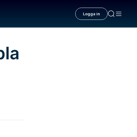
Logga in
bla