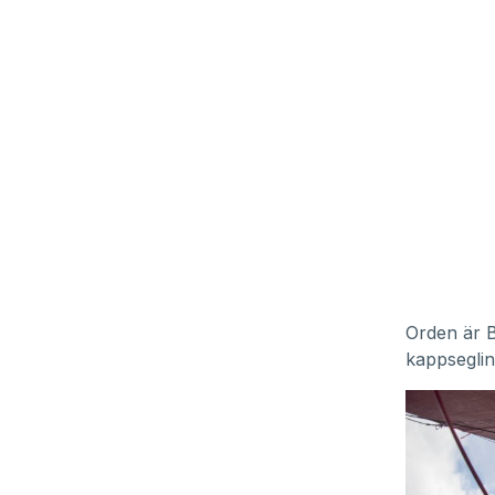
Orden är B
kappseglin