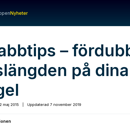
ppen
Nyheter
abbtips – fördub
vslängden på dina
gel
2 maj 2015
|
Uppdaterad
7 november 2019
ionen