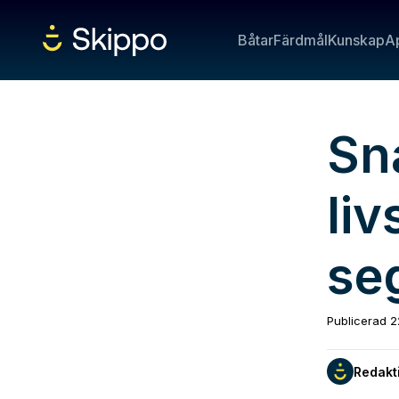
Båtar
Färdmål
Kunskap
A
Sn
li
se
Publicerad
2
Redakt