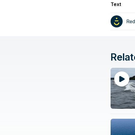
Text
Red
Relat