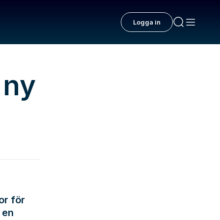
Logga in
 ny
or för
a en