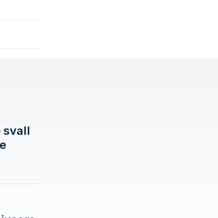
 svall
de