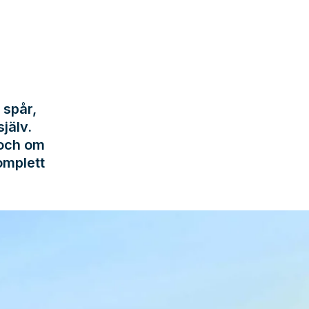
 spår,
jälv.
 och om
omplett