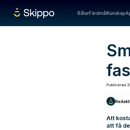
Båtar
Färdmål
Kunskap
A
Sm
fa
Publicerad
2
Redakt
Att kost
att få d