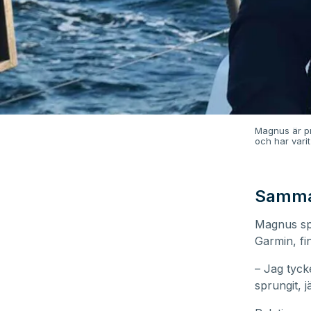
Magnus är pr
och har vari
Samma
Magnus spr
Garmin, fi
– Jag tycke
sprungit, 