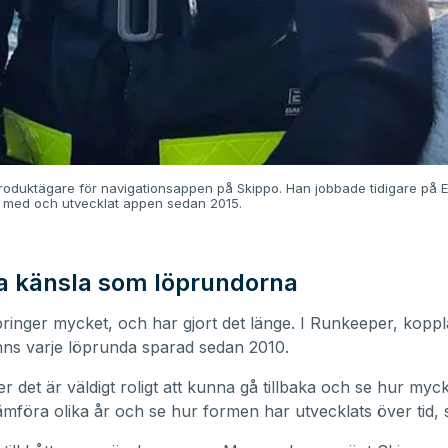
oduktägare för navigationsappen på Skippo. Han jobbade tidigare på E
t med och utvecklat appen sedan 2015.
 känsla som löprundorna
inger mycket, och har gjort det länge. I Runkeeper, kopplat
nns varje löprunda sparad sedan 2010.
r det är väldigt roligt att kunna gå tillbaka och se hur myck
jämföra olika år och se hur formen har utvecklats över tid,