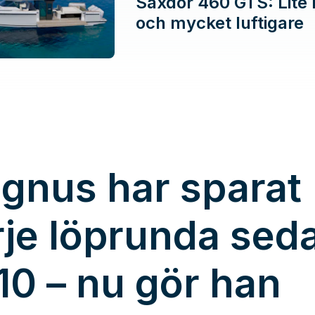
Saxdor 460 GTS: Lite 
och mycket luftigare
gnus har sparat
rje löprunda sed
10 – nu gör han