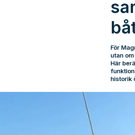
sa
bå
För Magn
utan om 
Här berä
funktion
historik 