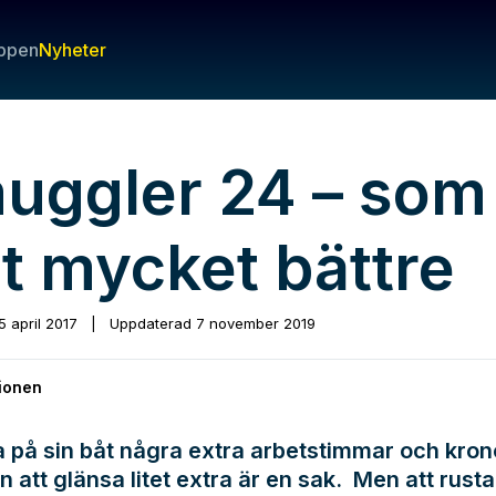
ppen
Nyheter
uggler 24 – som
st mycket bättre
5 april 2017
|
Uppdaterad
7 november 2019
ionen
a på sin båt några extra arbetstimmar och kron
en att glänsa litet extra är en sak. Men att rust