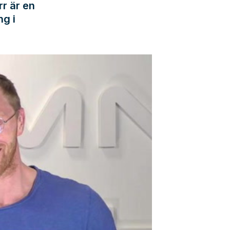
rr är en
ng i