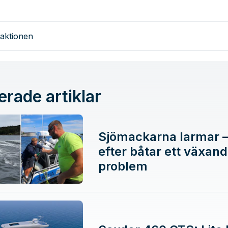
aktionen
erade artiklar
Sjömackarna larmar –
efter båtar ett växan
problem