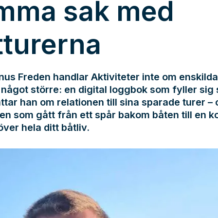
mma sak med
tturerna
us Freden handlar Aktiviteter inte om enskilda
något större: en digital loggbok som fyller sig s
ttar han om relationen till sina sparade turer –
en som gått från ett spår bakom båten till en k
över hela ditt båtliv.