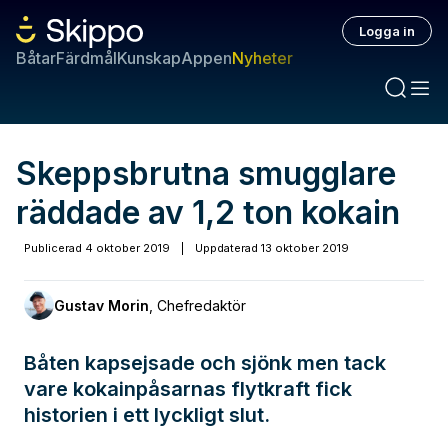
Logga in
Båtar
Färdmål
Kunskap
Appen
Nyheter
Skeppsbrutna smugglare
räddade av 1,2 ton kokain
Publicerad
4 oktober 2019
|
Uppdaterad
13 oktober 2019
Gustav Morin
,
Chefredaktör
Båten kapsejsade och sjönk men tack
vare kokainpåsarnas flytkraft fick
historien i ett lyckligt slut.