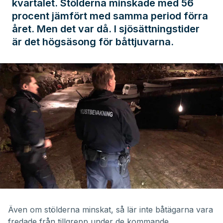
kvartalet. Stölderna minskade med 56
procent jämfört med samma period förra
året. Men det var då. I sjösättningstider
är det högsäsong för båttjuvarna.
Även om stölderna minskat, så lär inte båtägarna vara
fredade från tillgrepp under de kommande