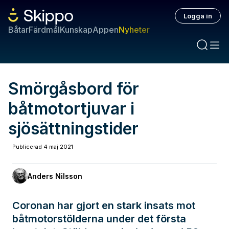
Logga in
Båtar
Färdmål
Kunskap
Appen
Nyheter
Smörgåsbord för
båtmotortjuvar i
sjösättningstider
Publicerad
4 maj 2021
Anders Nilsson
Coronan har gjort en stark insats mot
båtmotorstölderna under det första