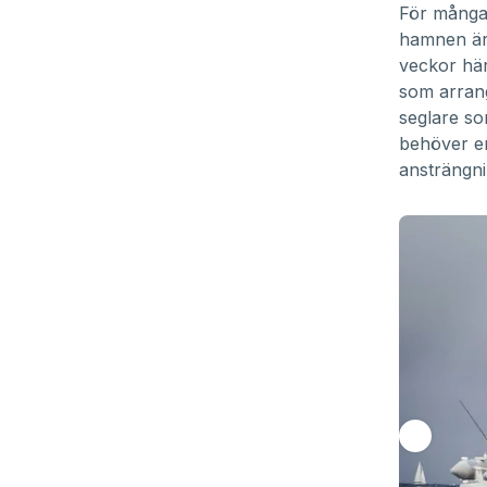
För många 
hamnen är 
veckor här
som arran
seglare so
behöver en
ansträngnin