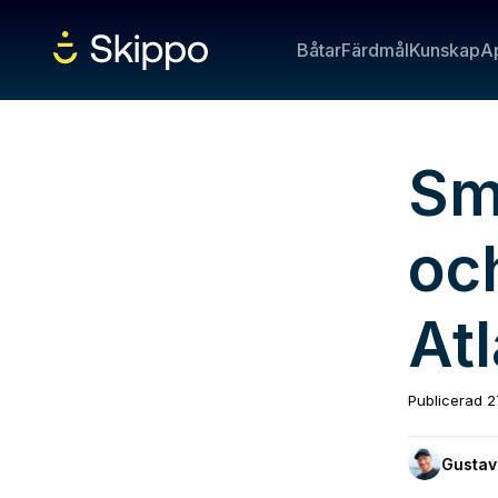
Båtar
Färdmål
Kunskap
A
Sm
och
At
Publicerad
2
Gustav