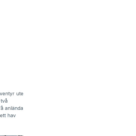
äventyr ute
 två
få anlända
 ett hav