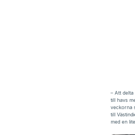
– Att delt
till havs
veckorna s
till Västin
med en lite