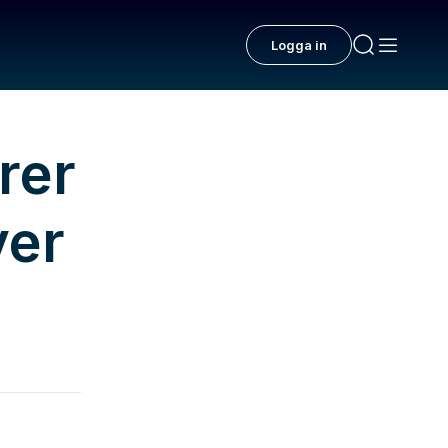
Logga in
rer
ver