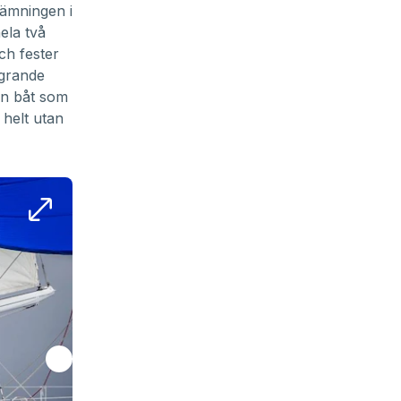
tämningen i
ela två
ch fester
grande
en båt som
helt utan