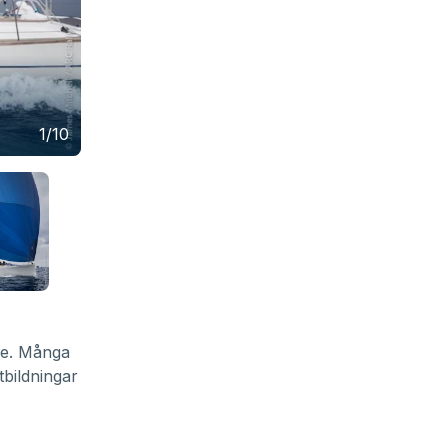
1/10
are. Många
tbildningar