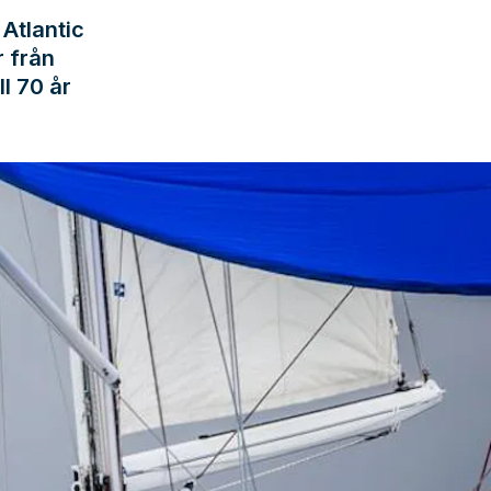
 Atlantic
r från
ll 70 år