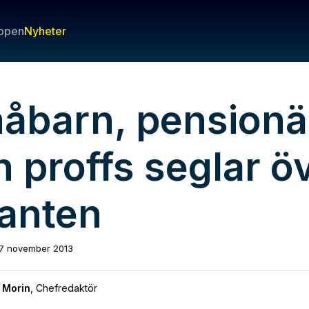
ppen
Nyheter
åbarn, pensionä
 proffs seglar ö
lanten
7 november 2013
 Morin
,
Chefredaktör