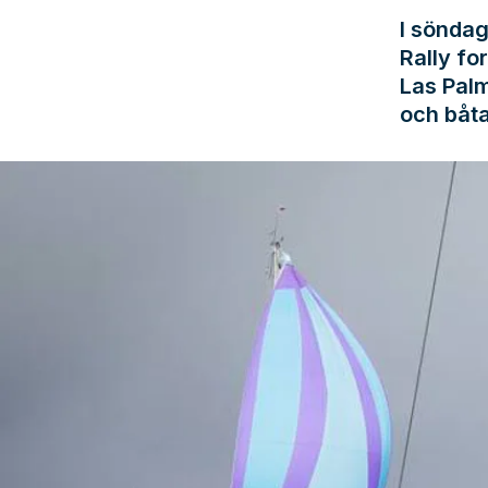
I söndag
Rally fo
Las Palma
och båta