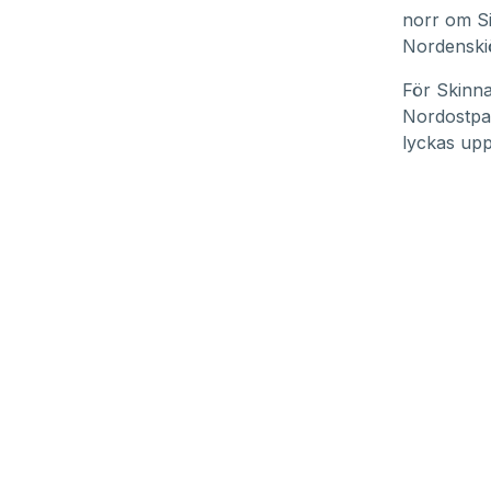
norr om Sib
Nordenskiö
För Skinna
Nordostpas
lyckas up