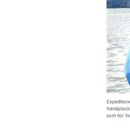
Expedition
handplock
som för No