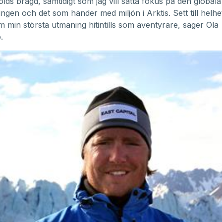
lds bragd, samtidigt som jag vill sätta fokus på den globala
gen och det som händer med miljön i Arktis. Sett till helhe
m min största utmaning hitintills som äventyrare, säger Ola
o.