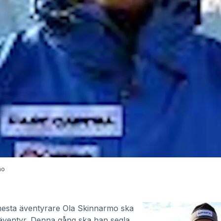
mo
mesta äventyrare Ola Skinnarmo ska
äventyr. Denna gång ska han segla