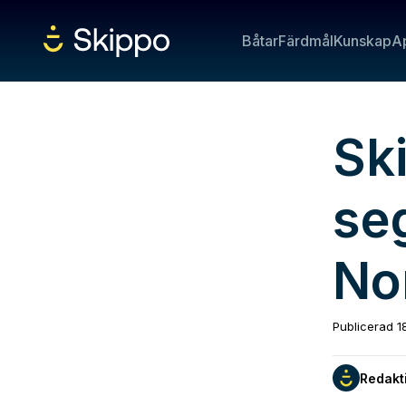
Båtar
Färdmål
Kunskap
A
Sk
se
No
Publicerad
1
Redakt