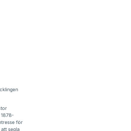
cklingen
stor
 1878-
ntresse för
 att segla