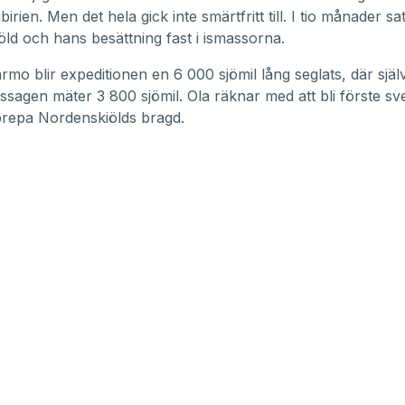
irien. Men det hela gick inte smärtfritt till. I tio månader sat
ld och hans besättning fast i ismassorna.
rmo blir expeditionen en 6 000 sjömil lång seglats, där själ
sagen mäter 3 800 sjömil. Ola räknar med att bli förste s
prepa Nordenskiölds bragd.