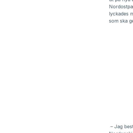
Nordostpas
lyckades m
som ska ge
– Jag best