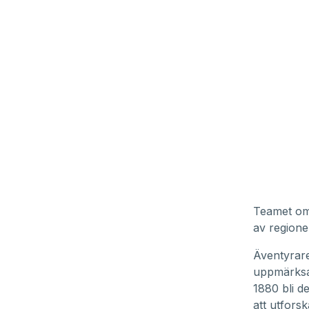
Teamet om
av regione
Äventyrare
uppmärksa
1880 bli d
att utforsk