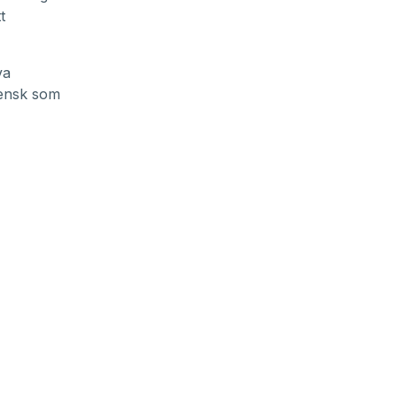
t
va
vensk som