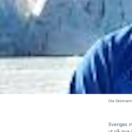
Ola Skinnar
Sveriges 
ut på nya 