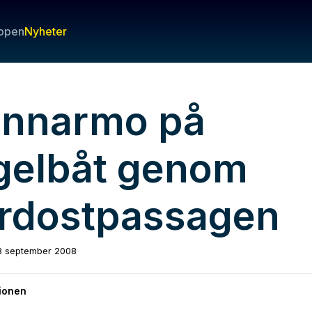
ppen
Nyheter
innarmo på
gelbåt genom
rdostpassagen
8 september 2008
ionen