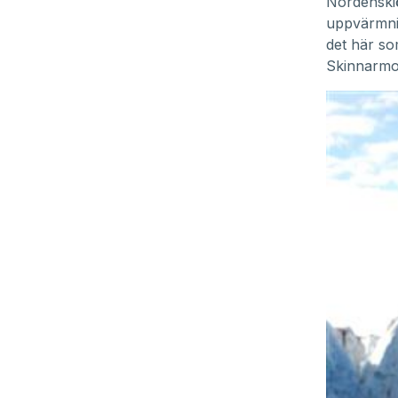
Nordenskiö
uppvärmnin
det här so
Skinnarm