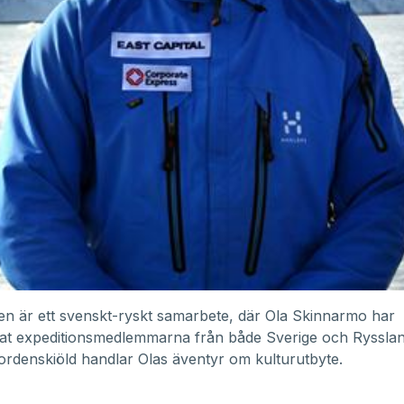
en är ett svenskt-ryskt samarbete, där Ola Skinnarmo har
at expeditionsmedlemmarna från både Sverige och Rysslan
rdenskiöld handlar Olas äventyr om kulturutbyte.