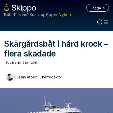
Logga in
Båtar
Färdmål
Kunskap
Appen
Nyheter
Skärgårdsbåt i hård krock –
flera skadade
Publicerad
19 juni 2017
Gustav Morin
,
Chefredaktör