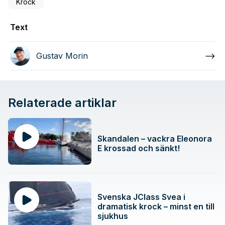
Krock
Text
Gustav Morin
Relaterade artiklar
Skandalen – vackra Eleonora
E krossad och sänkt!
Svenska JClass Svea i
dramatisk krock – minst en till
sjukhus