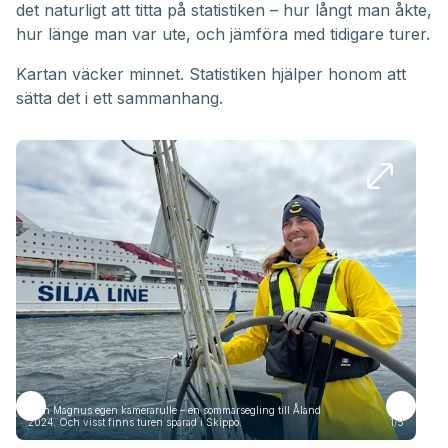
det naturligt att titta på statistiken – hur långt man åkte,
hur länge man var ute, och jämföra med tidigare turer.
Kartan väcker minnet. Statistiken hjälper honom att
sätta det i ett sammanhang.
Från Magnus egen kamerarulle – en sommarsegling till Åland
Frå
2024. Och visst finns turen sparad i Skippo.
1/5
2024