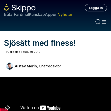
Logga in
Båtar
Färdmål
Kunskap
Appen
Nyheter
Sjösätt med finess!
Publicerad
1 augusti 2019
Gustav Morin
,
Chefredaktör