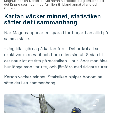
Magnus har en Dehler 32 vid namn Mercedés. På somrarna blir
det längre seglingar med familjen till bland annat Åland och
Gotland.
Kartan väcker minnet, statistiken
sätter det i sammanhang
När Magnus öppnar en sparad tur börjar han alltid på
samma ställe.
– Jag tittar gärna på kartan först. Det är kul att se
exakt var man varit och hur rutten såg ut. Sedan blir
det naturligt att titta på statistiken – hur långt man åkte,
hur länge man var ute, och jämföra med tidigare turer.
Kartan väcker minnet. Statistiken hjälper honom att
sätta det i ett sammanhang.