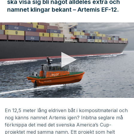
ska visa sig bli något alldeles extra och
namnet klingar bekant – Artemis EF-12.
0
seconds
of
En 12,5 meter lång eldriven båt i kompositmaterial och
1
nog känns namnet Artemis igen? Inbitna seglare må
minute,
31
förknippa det med det svenska America’s Cup-
seconds
projektet med samma namn. Ett projekt som helt