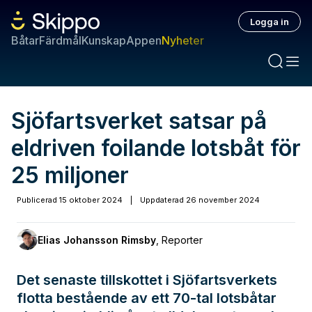
Logga in
Båtar
Färdmål
Kunskap
Appen
Nyheter
Sjöfartsverket satsar på
eldriven foilande lotsbåt för
25 miljoner
Publicerad
15 oktober 2024
|
Uppdaterad
26 november 2024
Elias Johansson Rimsby
,
Reporter
Det senaste tillskottet i Sjöfartsverkets
flotta bestående av ett 70-tal lotsbåtar