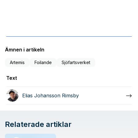
Ämnen i artikeln
Artemis
Foilande
Sjöfartsverket
Text
Elias Johansson Rimsby
Relaterade artiklar