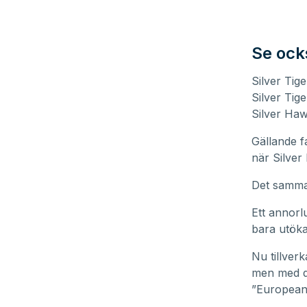
Se ock
Silver Tig
Silver Tige
Silver Haw
Gällande f
när Silver
Det samma 
Ett annorlu
bara utöka
Nu tillver
men med de
”European 