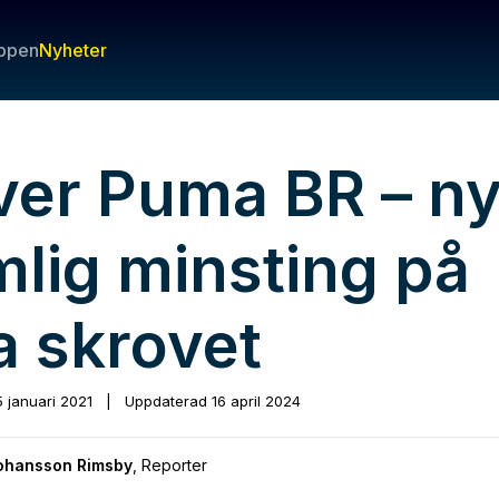
ppen
Nyheter
lver Puma BR – n
mlig minsting på
a skrovet
5 januari 2021
|
Uppdaterad
16 april 2024
Johansson Rimsby
,
Reporter