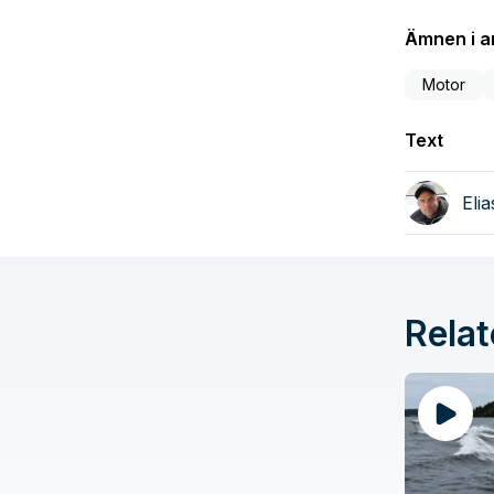
Ämnen i ar
Motor
Text
Eli
Relat