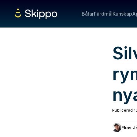
Båtar
Färdmål
Kunskap
A
Si
ry
ny
Publicerad
1
Elias 