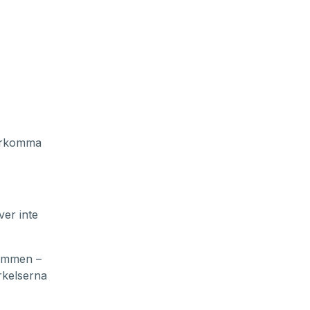
terkomma
ver inte
römmen –
rkelserna