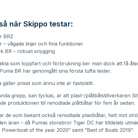
så när Skippo testar:
er BRZ
r – vågade linjer och fina funktioner
k BR – robust snygging
akta som toppfart och förbrukning ber man dock att få å
 Puma BR har genomgått sina första tuffa tester.
gäller priset som ännu inte är fastställt.
nda grepp, kan tyckas, är att plast-/plåtbåtstillverkaren Sil
de produktionen till renodlade plåtbåtar för fem år sedan.
kar de som bekant också renodlade plastbåtar, helt mot st
n äran – då Pumas storebror Tiger DC har tilldelats utmä
Powerboat of the year 2020” samt ”Best of Boats 2019”.