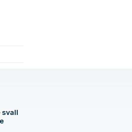
 svall
de