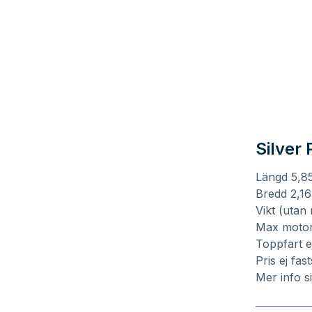
Silver
Längd 5,8
Bredd 2,1
Vikt (utan
Max motor
Toppfart ej
Pris ej fast
Mer info
s