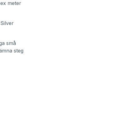
sex meter
Silver
nga små
jämna steg