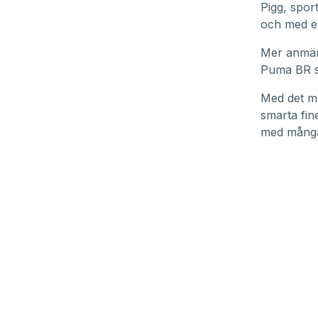
Pigg, spor
och med en
Mer anmärk
Puma BR s
Med det me
smarta fin
med många 