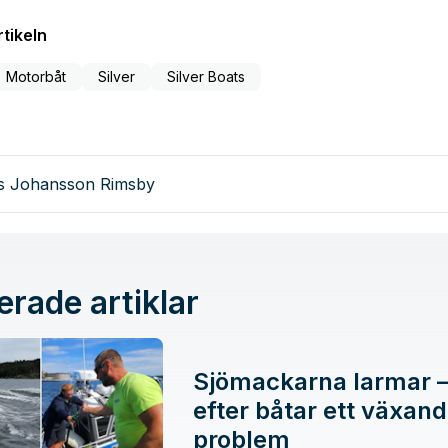
tikeln
Motorbåt
Silver
Silver Boats
as Johansson Rimsby
erade artiklar
Sjömackarna larmar –
efter båtar ett växan
problem