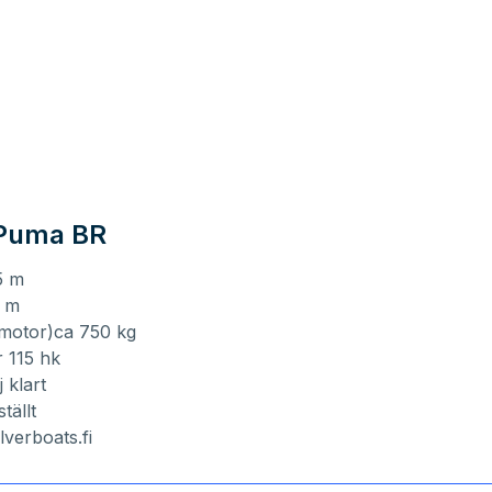
 Puma BR
5 m
6 m
 motor)ca 750 kg
 115 hk
 klart
ställt
ilverboats.fi