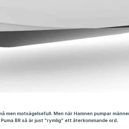
må men motsägelsefull. Men när Hamnen pumpar männ
r Puma BR så är just ”rymlig” ett återkommande ord.