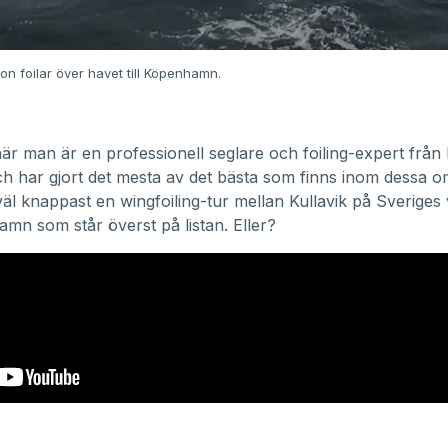
on foilar över havet till Köpenhamn.
är man är en professionell seglare och foiling-expert från
h har gjort det mesta av det bästa som finns inom dessa 
väl knappast en wingfoiling-tur mellan Kullavik på Sveriges
hamn som står överst på listan. Eller?