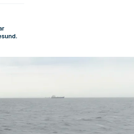
ar
resund.