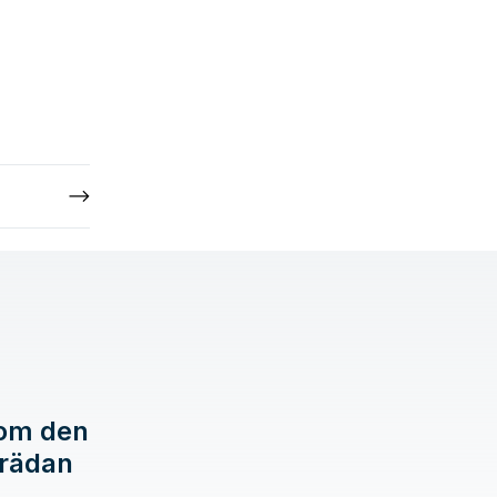
 om den
brädan