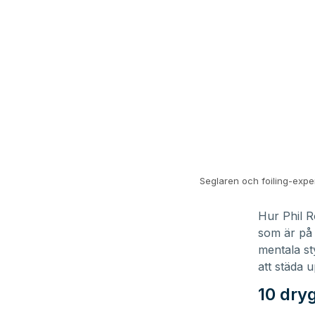
Seglaren och foiling-expe
Hur Phil R
som är på 
mentala sty
att städa 
10 dry