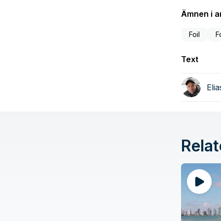
Ämnen i ar
Foil
F
Text
Eli
Relat