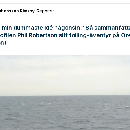
Johansson Rimsby
,
Reporter
 min dummaste idé någonsin.” Så sammanfatt
ofilen Phil Robertson sitt foiling-äventyr på Ö
on!