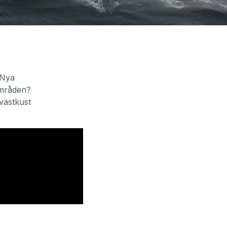
 Nya
områden?
 västkust