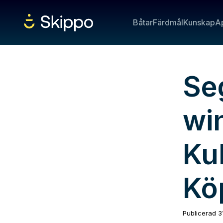
Båtar
Färdmål
Kunskap
A
Se
win
Kul
Kö
Publicerad
3