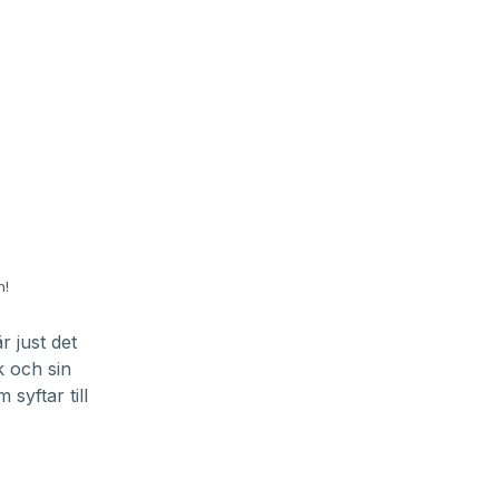
n!
r just det
k och sin
syftar till