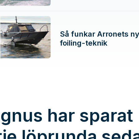
Så funkar Arronets n
foiling-teknik
gnus har sparat
rje löprunda sed