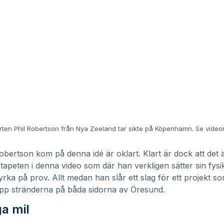
rten Phil Robertson från Nya Zeeland tar sikte på Köpenhamn. Se video
obertson kom på denna idé är oklart. Klart är dock att det ä
tapeten i denna video som där han verkligen sätter sin fysi
rka på prov. Allt medan han slår ett slag för ett projekt som 
upp stränderna på båda sidorna av Öresund.
ga mil