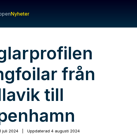
ppen
Nyheter
glarprofilen
gfoilar från
lavik till
penhamn
1 juli 2024
|
Uppdaterad
4 augusti 2024