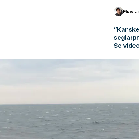
Elias 
”Kanske
seglarpr
Se vide