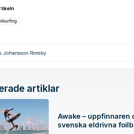
tikeln
oilsurfing
as Johansson Rimsby
erade artiklar
Awake – uppfinnaren
svenska eldrivna foil