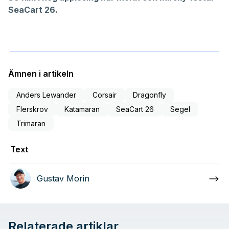
SeaCart 26.
Ämnen i artikeln
Anders Lewander
Corsair
Dragonfly
Flerskrov
Katamaran
SeaCart 26
Segel
Trimaran
Text
Gustav Morin
Relaterade artiklar