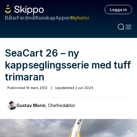
Logga in
Båtar
Färdmål
Kunskap
Appen
Nyheter
SeaCart 26 – ny
kappseglingsserie med tuff
trimaran
Publicerad
16 mars 2012
|
Uppdaterad
2 juli 2024
Gustav Morin
,
Chefredaktör