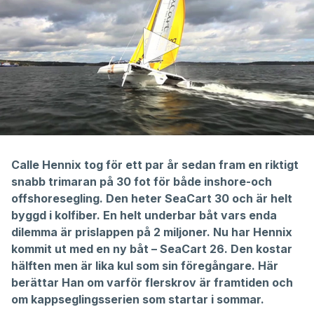
0
seconds
of
Calle Hennix tog för ett par år sedan fram en riktigt
7
snabb trimaran på 30 fot för både inshore-och
minutes,
18
offshoresegling. Den heter SeaCart 30 och är helt
seconds
byggd i kolfiber. En helt underbar båt vars enda
dilemma är prislappen på 2 miljoner. Nu har Hennix
kommit ut med en ny båt – SeaCart 26. Den kostar
hälften men är lika kul som sin föregångare. Här
berättar Han om varför flerskrov är framtiden och
om kappseglingsserien som startar i sommar.