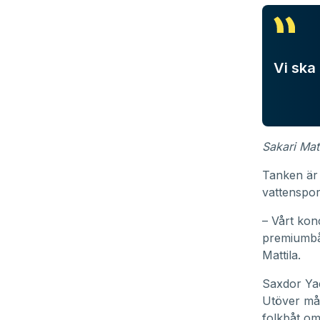
Vi ska
Sakari Matt
Tanken är 
vattensport
– Vårt kon
premiumbåt
Mattila.
Saxdor Yac
Utöver måls
folkbåt o