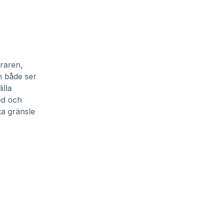
öraren,
m både ser
illa
ed och
tta gränsle