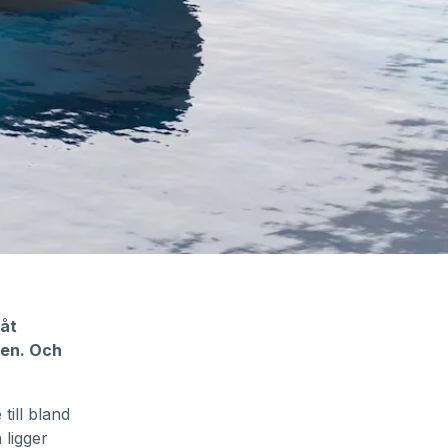
båt
den. Och
ill bland
 ligger