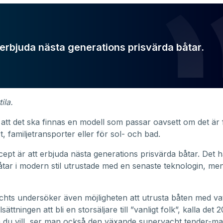
 erbjuda nästa generations prisvärda båtar.
ila.
att det ska finnas en modell som passar oavsett om det är f
, familjetransporter eller för sol- och bad.
cept är att erbjuda nästa generations prisvärda båtar. Det 
ar i modern stil utrustade med en senaste teknologin, me
hts undersöker även möjligheten att utrusta båten med vat
ättningen att bli en storsäljare till ”vanligt folk”, kalla det 
m du vill, ser man också den växande superyacht tender-m