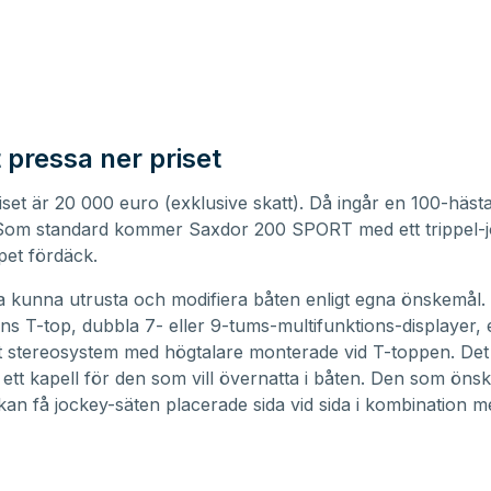
 pressa ner priset
set är 20 000 euro (exklusive skatt). Då ingår en 100-häst
Som standard kommer Saxdor 200 SPORT med ett trippel-j
pet fördäck.
 kunna utrusta och modifiera båten enligt egna önskemål.
inns T-top, dubbla 7- eller 9-tums-multifunktions-displayer, 
 stereosystem med högtalare monterade vid T-toppen. Det
ill ett kapell för den som vill övernatta i båten. Den som önsk
r kan få jockey-säten placerade sida vid sida i kombination m