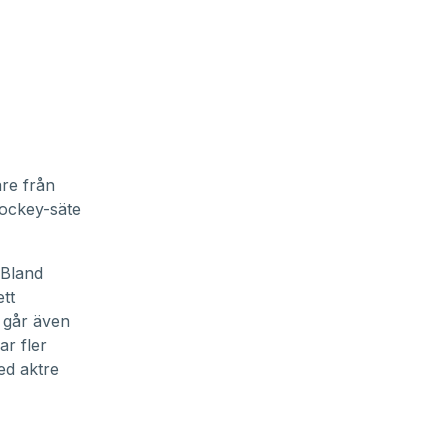
are från
ockey-säte
 Bland
ett
 går även
ar fler
ed aktre