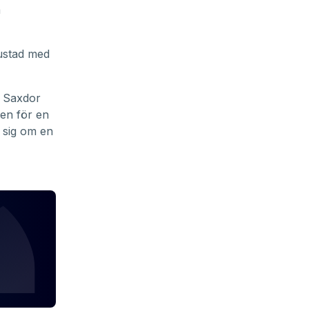
a
rustad med
. Saxdor
den för en
 sig om en