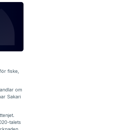
ör fiske,
handlar om
nar Sakari
tenjet.
2020-talets
arknaden