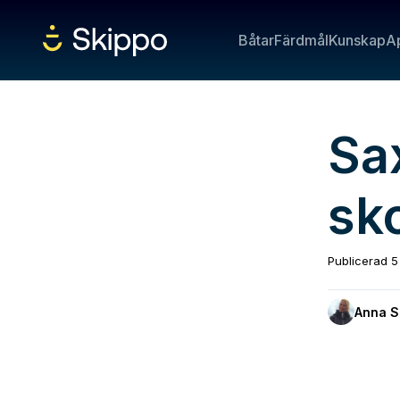
Båtar
Färdmål
Kunskap
A
Sa
sko
Publicerad
5
Anna S