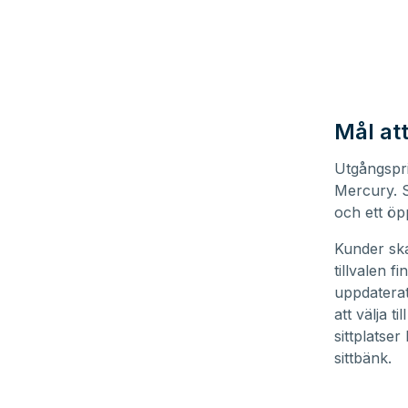
Mål att
Utgångspri
Mercury. 
och ett öp
Kunder ska
tillvalen f
uppdaterat
att välja t
sittplatse
sittbänk.