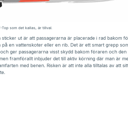
-Top som det kallas, är tillval.
sticker ut är att passagerarna är placerade i rad bakom f
 på en vattenskoter eller en rib. Det är ett smart grepp so
t och ger passagerarna visst skydd bakom föraren och den l
men framförallt inbjuder det till aktiv körning där man är m
mfarten med benen. Risken är att inte alla tilltalas av att si
te.