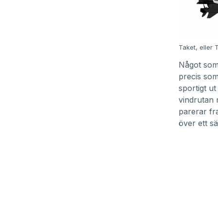
Taket, eller T
Något som 
precis som
sportigt u
vindrutan 
parerar fra
över ett sä