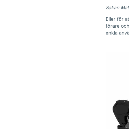
Sakari Matt
Eller för 
förare oc
enkla anv