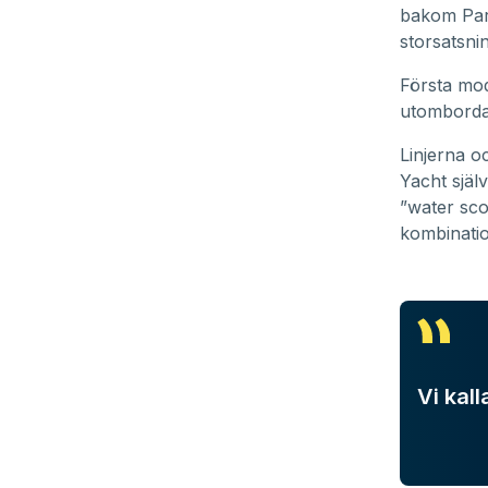
bakom Par
storsatsni
Första mod
utomborda
Linjerna o
Yacht själ
”water sco
kombinatio
Vi kal