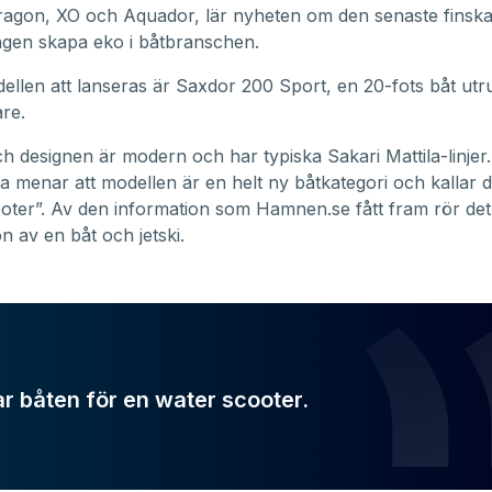
agon, XO och Aquador, lär nyheten om den senaste finsk
ngen skapa eko i båtbranschen.
ellen att lanseras är Saxdor 200 Sport, en 20-fots båt ut
re.
ch designen är modern och har typiska Sakari Mattila-linjer
va menar att modellen är en helt ny båtkategori och kallar 
oter”. Av den information som Hamnen.se fått fram rör det
n av en båt och jetski.
lar båten för en water scooter.