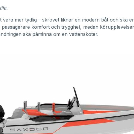
ila.
att vara mer tydlig – skrovet liknar en modern båt och ska e
h passagerare komfort och trygghet, medan körupplevelse
ändningen ska påminna om en vattenskoter.