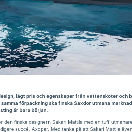
design, lågt pris och egenskaper från vattenskoter och 
i samma förpackning ska finska Saxdor utmana markna
sting är bara början.
den finske designern Sakari Mattila med en tuff utmanare t
tidigare succé, Axopar. Med tanke på att Sakari Mattila även