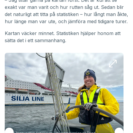
– Jag tittar gärna på kartan först. Det är kul att se
exakt var man varit och hur rutten såg ut. Sedan blir
det naturligt att titta på statistiken – hur långt man åkte,
hur länge man var ute, och jämföra med tidigare turer.
Kartan väcker minnet. Statistiken hjälper honom att
sätta det i ett sammanhang.