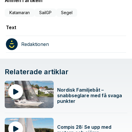
Ämnen i artikeln
Katamaran
SailGP
Segel
Text
Redaktionen
Relaterade artiklar
Nordisk Familjebåt –
snabbseglare med få svaga
punkter
Compis 28: Se upp med