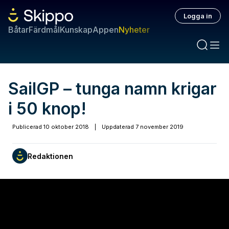
Logga in
Båtar
Färdmål
Kunskap
Appen
Nyheter
SailGP – tunga namn krigar
i 50 knop!
Publicerad
10 oktober 2018
|
Uppdaterad
7 november 2019
Redaktionen