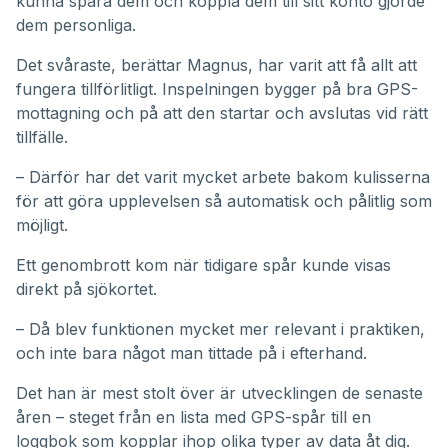
kunna spara dem och koppla dem till sitt konto gjorde
dem personliga.
Det svåraste, berättar Magnus, har varit att få allt att
fungera tillförlitligt. Inspelningen bygger på bra GPS-
mottagning och på att den startar och avslutas vid rätt
tillfälle.
– Därför har det varit mycket arbete bakom kulisserna
för att göra upplevelsen så automatisk och pålitlig som
möjligt.
Ett genombrott kom när tidigare spår kunde visas
direkt på sjökortet.
– Då blev funktionen mycket mer relevant i praktiken,
och inte bara något man tittade på i efterhand.
Det han är mest stolt över är utvecklingen de senaste
åren – steget från en lista med GPS-spår till en
loggbok som kopplar ihop olika typer av data åt dig.