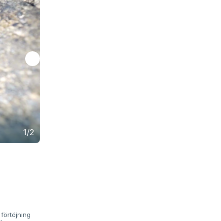
1/2
förtöjning