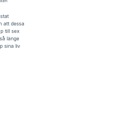
iken
stat
n att dessa
 till sex
 så länge
 sina liv