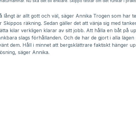
 naturhamnar. Nu ska det bli enklare. Skippo testar om det funkar i prakt
så långt är allt gott och väl, säger Annika Trogen som har te
 Skippos räkning. Sedan gäller det att vänja sig med tanke
ta kilar verkligen klarar av sitt jobb. Att hålla en båt på upp
tänkbara slags förhållanden. Och de har de gjort i alla lägen
änt dem. Håll i minnet att bergsklättrare faktiskt hänger upp
ösning, säger Annika.