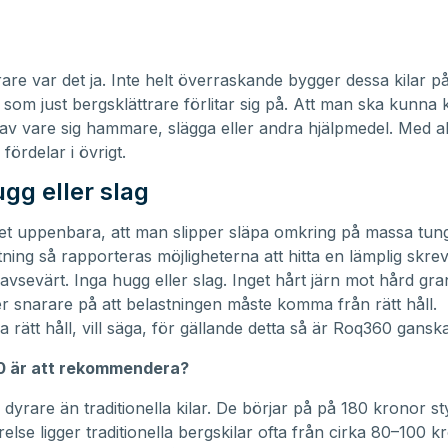
rare var det ja. Inte helt överraskande bygger dessa kilar p
som just bergsklättrare förlitar sig på. Att man ska kunna ki
 av vare sig hammare, slägga eller andra hjälpmedel. Med al
fördelar i övrigt.
gg eller slag
t uppenbara, att man slipper släpa omkring på massa tun
tning så rapporteras möjligheterna att hitta en lämplig skre
avsevärt. Inga hugg eller slag. Inget hårt järn mot hård gran
r snarare på att belastningen måste komma från rätt håll.
rätt håll, vill säga, för gällande detta så är Roq360 ganska 
 är att rekommendera?
r dyrare än traditionella kilar. De börjar på på 180 kronor s
else ligger traditionella bergskilar ofta från cirka 80–100 k