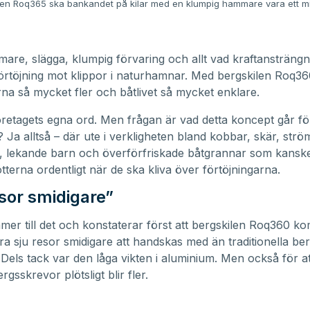
en Roq365 ska bankandet på kilar med en klumpig hammare vara ett mi
re, slägga, klumpig förvaring och allt vad kraftansträngn
förtöjning mot klippor i naturhamnar. Med bergskilen Roq360
rna så mycket fler och båtlivet så mycket enklare.
öretagets egna ord. Men frågan är vad detta koncept går fö
? Ja alltså – där ute i verkligheten bland kobbar, skär, str
n, lekande barn och överförfriskade båtgrannar som kanske i
ötterna ordentligt när de ska kliva över förtöjningarna.
esor smidigare”
mer till det och konstaterar först att bergskilen Roq360 
ara sju resor smidigare att handskas med än traditionella ber
. Dels tack var den låga vikten i aluminium. Men också för at
rgsskrevor plötsligt blir fler.