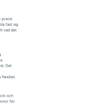
å precis
la fast sig
lt vad det
g
va
it. Det
flexibel.
tyck och
ronor för