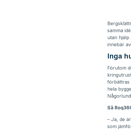
Bergsklätt
samma idé 
utan hjälp
innebär av 
Inga hu
Förutom de
kringutrus
förbättras 
hela bygge
Någorlunda 
Så Roq360
– Ja, de ä
som jämför