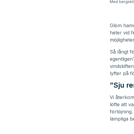
Med bergskil
Glöm hamma
heter vid 
möjlighete
Så långt f
egentligen
vindskifte
lyfter på f
”Sju r
Vi återkom
löfte att v
förtöjning
lämpliga be