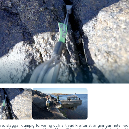
, slägga, klumpig förvaring och allt vad kraftansträngningar heter vid 