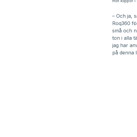
mot klippor i
– Och ja, 
Roq360 för
små och nät
ton i alla 
jag har anv
på denna l