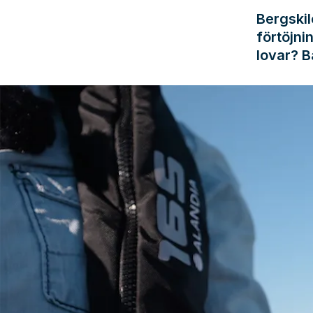
Bergski
förtöjni
lovar? B