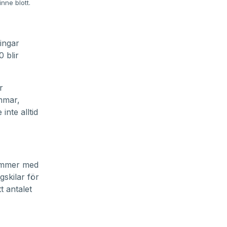
nne blott.
ingar
 blir
r
ömmar,
nte alltid
kommer med
gskilar för
t antalet