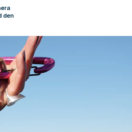
nera
d den