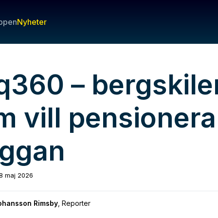
ppen
Nyheter
q360 – bergskile
m vill pensionera
äggan
8 maj 2026
Johansson Rimsby
,
Reporter