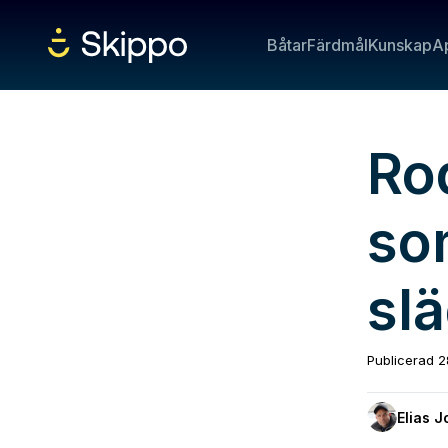
Båtar
Färdmål
Kunskap
A
Ro
so
sl
Publicerad
2
Elias 