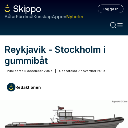
Logga in
Båtar
Färdmål
Kunskap
Appen
Nyheter
Reykjavik - Stockholm i
gummibåt
Publicerad
5 december 2007
|
Uppdaterad
7 november 2019
Redaktionen