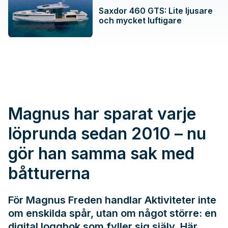
Saxdor 460 GTS: Lite ljusare
och mycket luftigare
Magnus har sparat varje
löprunda sedan 2010 – nu
gör han samma sak med
båtturerna
För Magnus Freden handlar Aktiviteter inte
om enskilda spår, utan om något större: en
digital loggbok som fyller sig själv. Här