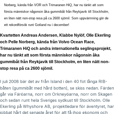
Norberg, kända från VOR och Trimaranen HiQ, har nu tänkt att som
första människor någonsin åka gummibåt från Reykjavik till Stockholm,
en liten nätt non-stop resa på ca 2600 sjömil. Som uppvärmning gör de
ett rekordförsök runt Gotland nu i december!
Kvartetten Andreas Andersen, Klabbe Nylöf, Olle Ekerling
och Pelle Norberg, kända från Volvo Ocean Race,
Trimaranen HiQ och andra internationella seglingsprojekt,
har nu tänkt att som första människor någonsin åka
gummibåt från Reykjavik till Stockholm, en liten nätt non-
stop resa på ca 2600 sjömil.
I juli 2008 bär det av från Island i den 40 fot långa RIB-
båten (gummibåt med hård botten), se skiss nedan. Färden
går via Färöarna, norr om Orkneyöarna, norr om Skagen
och sedan runt hela Sveriges sydkust till Stockholm. Olle
Ekerling på Whyshore AB, projektledare för äventyret, har
jobbat hårt det senaste året för att få ihop ekonomi och