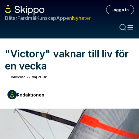
Logga in
Båtar
Färdmål
Kunskap
Appen
Nyheter
"Victory" vaknar till liv för
en vecka
Publicerad
27 maj 2008
Redaktionen