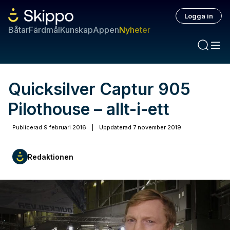
Logga in
Båtar
Färdmål
Kunskap
Appen
Nyheter
Quicksilver Captur 905
Pilothouse – allt-i-ett
Publicerad
9 februari 2016
|
Uppdaterad
7 november 2019
Redaktionen