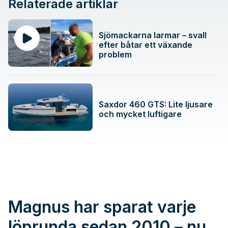
Relaterade artiklar
Sjömackarna larmar – svall
efter båtar ett växande
problem
Saxdor 460 GTS: Lite ljusare
och mycket luftigare
Magnus har sparat varje
löprunda sedan 2010 – nu