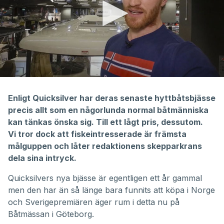
0
seconds
of
Enligt Quicksilver har deras senaste hyttbåtsbjässe
2
precis allt som en någorlunda normal båtmänniska
minutes,
40
kan tänkas önska sig. Till ett lågt pris, dessutom.
seconds
Vi tror dock att fiskeintresserade är främsta
målguppen och låter redaktionens skepparkrans
dela sina intryck.
Quicksilvers nya bjässe är egentligen ett år gammal
men den har än så länge bara funnits att köpa i Norge
och Sverigepremiären äger rum i detta nu på
Båtmässan i Göteborg.