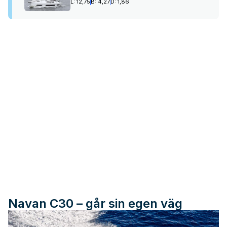
L: 12,75
B: 4,27
D: 1,86
Navan C30 – går sin egen väg