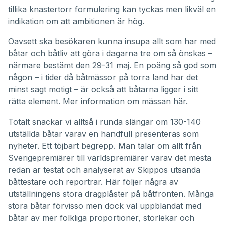
tillika knastertorr formulering kan tyckas men likväl en
indikation om att ambitionen är hög.
Oavsett ska besökaren kunna insupa allt som har med
båtar och båtliv att göra i dagarna tre om så önskas –
närmare bestämt den 29-31 maj. En poäng så god som
någon – i tider då båtmässor på torra land har det
minst sagt motigt – är också att båtarna ligger i sitt
rätta element.
Mer information om mässan här
.
Totalt snackar vi alltså i runda slängar om 130-140
utställda båtar varav en handfull presenteras som
nyheter. Ett töjbart begrepp. Man talar om allt från
Sverigepremiärer till världspremiärer varav det mesta
redan är testat och analyserat av Skippos utsända
båttestare och reportrar. Här följer några av
utställningens stora dragplåster på båtfronten. Många
stora båtar förvisso men dock väl uppblandat med
båtar av mer folkliga proportioner, storlekar och