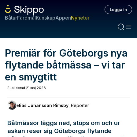
Logga in
Båtar
Färdmål
Kunskap
Appen
Nyheter
Premiär för Göteborgs nya
flytande båtmässa – vi tar
en smygtitt
Publicerad
21 maj 2026
Elias Johansson Rimsby
,
Reporter
Båtmässor läggs ned, stöps om och ur
askan reser sig Göteborgs flytande