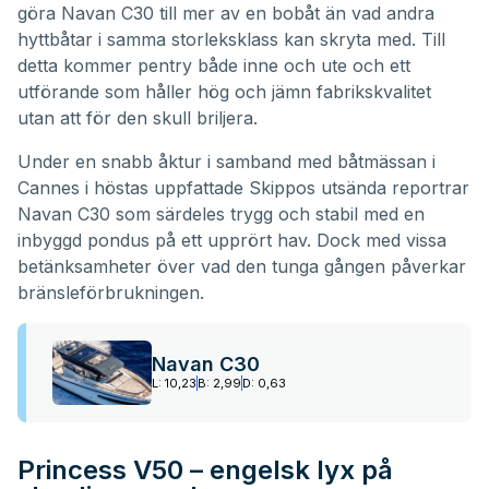
göra Navan C30 till mer av en bobåt än vad andra
hyttbåtar i samma storleksklass kan skryta med. Till
detta kommer pentry både inne och ute och ett
utförande som håller hög och jämn fabrikskvalitet
utan att för den skull briljera.
Under en snabb åktur i samband med båtmässan i
Cannes i höstas uppfattade Skippos utsända reportrar
Navan C30 som särdeles trygg och stabil med en
inbyggd pondus på ett upprört hav. Dock med vissa
betänksamheter över vad den tunga gången påverkar
bränsleförbrukningen.
Navan C30
L: 10,23
B: 2,99
D: 0,63
Princess V50 – engelsk lyx på