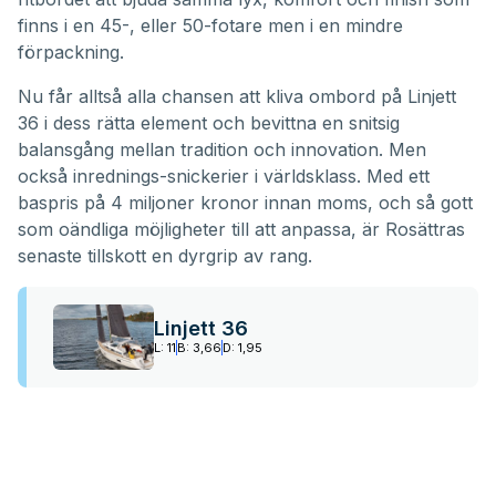
finns i en 45-, eller 50-fotare men i en mindre
förpackning.
Nu får alltså alla chansen att kliva ombord på Linjett
36 i dess rätta element och bevittna en snitsig
balansgång mellan tradition och innovation. Men
också inrednings-snickerier i världsklass. Med ett
baspris på 4 miljoner kronor innan moms, och så gott
som oändliga möjligheter till att anpassa, är Rosättras
senaste tillskott en dyrgrip av rang.
Linjett 36
L: 11
B: 3,66
D: 1,95