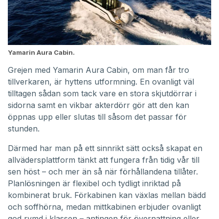
Yamarin Aura Cabin.
Grejen med Yamarin Aura Cabin, om man får tro
tillverkaren, är hyttens utformning. En ovanligt väl
tilltagen sådan som tack vare en stora skjutdörrar i
sidorna samt en vikbar akterdörr gör att den kan
öppnas upp eller slutas till såsom det passar för
stunden.
Därmed har man på ett sinnrikt sätt också skapat en
allvädersplattform tänkt att fungera från tidig vår till
sen höst – och mer än så när förhållandena tillåter.
Planlösningen är flexibel och tydligt inriktad på
kombinerat bruk. Förkabinen kan växlas mellan bädd
och soffhörna, medan mittkabinen erbjuder ovanligt
god rymd i klassen – antingen för övernattning eller