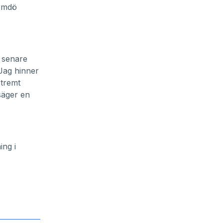
ärmdö
 senare
 Jag hinner
xtremt
säger en
ing i