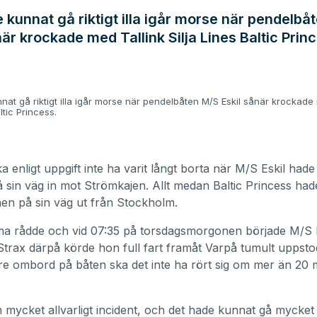
 kunnat gå riktigt illa igår morse när pendelbå
när krockade med Tallink Silja Lines Baltic Prin
nat gå riktigt illa igår morse när pendelbåten M/S Eskil sånär krockade
ltic Princess.
a enligt uppgift inte ha varit långt borta när M/S Eskil had
å sin väg in mot Strömkajen. Allt medan Baltic Princess ha
n på sin väg ut från Stockholm.
a rådde och vid 07:35 på torsdagsmorgonen började M/S E
 Strax därpå körde hon full fart framåt Varpå tumult uppstod.
e ombord på båten ska det inte ha rört sig om mer än 20 
n mycket allvarligt incident, och det hade kunnat gå mycket i