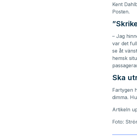
Kent Dahlb
Posten.
”Skrike
– Jag hinn
var det fu
se åt vänst
hemsk situ
passagerar
Ska ut
Fartygen h
dimma. Hur
Artikeln u
Foto: Str