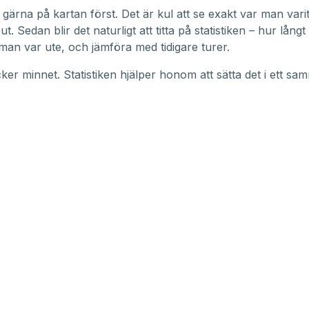
r gärna på kartan först. Det är kul att se exakt var man var
ut. Sedan blir det naturligt att titta på statistiken – hur lång
man var ute, och jämföra med tidigare turer.
ker minnet. Statistiken hjälper honom att sätta det i ett s
nus egen kamerarulle – en sommarsegling till Åland
 visst finns turen sparad i Skippo.