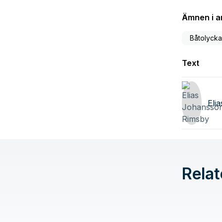
Ämnen i ar
Båtolycka
Text
Eli
Relat