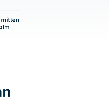
å mitten
holm
an