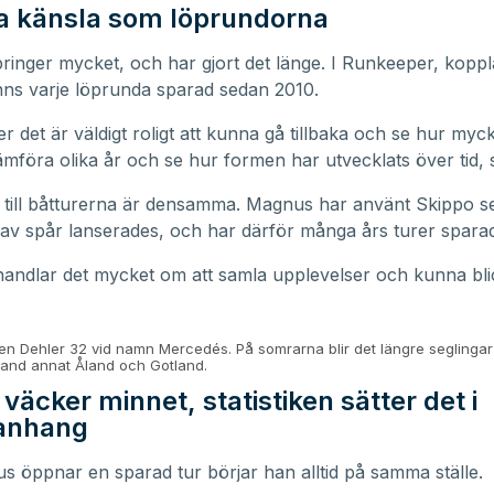
 känsla som löprundorna
inger mycket, och har gjort det länge. I Runkeeper, kopplat
nns varje löprunda sparad sedan 2010.
r det är väldigt roligt att kunna gå tillbaka och se hur myck
jämföra olika år och se hur formen har utvecklats över tid,
 till båtturerna är densamma. Magnus har använt Skippo s
 av spår lanserades, och har därför många års turer spara
handlar det mycket om att samla upplevelser och kunna bl
n Dehler 32 vid namn Mercedés. På somrarna blir det längre seglinga
 bland annat Åland och Gotland.
väcker minnet, statistiken sätter det i
nhang
 öppnar en sparad tur börjar han alltid på samma ställe.