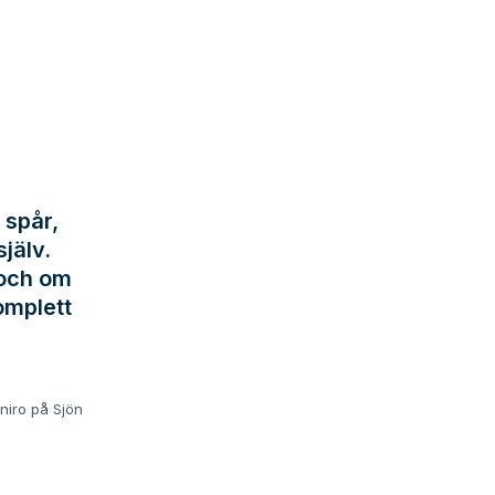
 spår,
jälv.
 och om
omplett
niro på Sjön