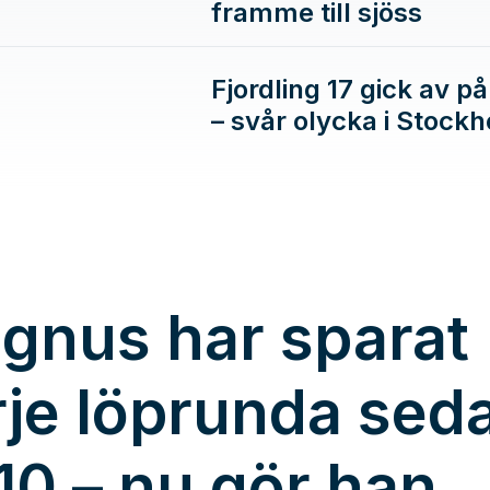
framme till sjöss
Fjordling 17 gick av p
– svår olycka i Stock
gnus har sparat
rje löprunda sed
10 – nu gör han