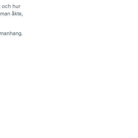
it och hur
t man åkte,
ammanhang.
1/5