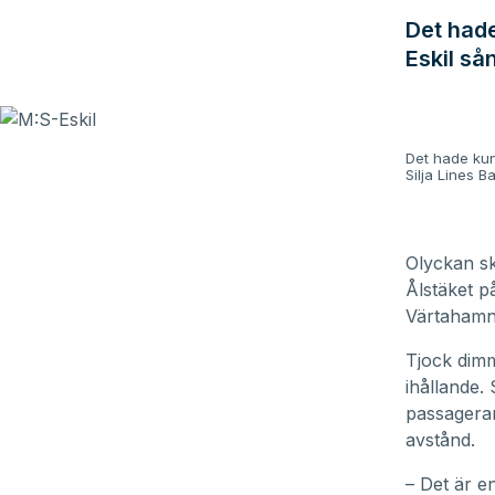
Det hade
Eskil så
Det hade kun
Silja Lines Ba
Olyckan sk
Ålstäket p
Värtahamne
Tjock dimm
ihållande.
passagerar
avstånd.
– Det är e