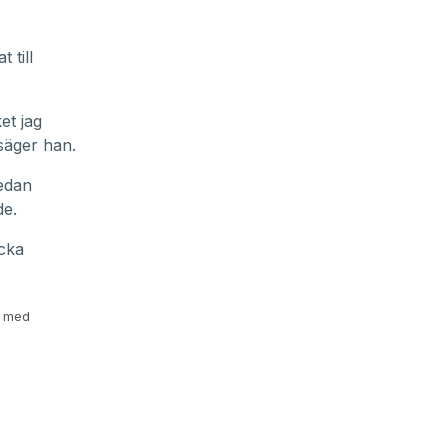
 till
et jag
 säger han.
edan
de.
icka
r med