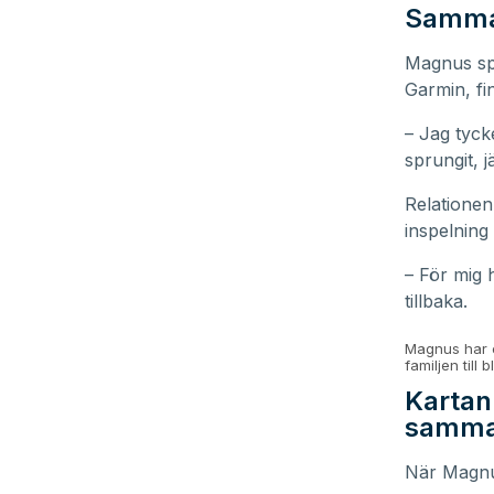
Samma
Magnus spr
Garmin, fi
– Jag tycke
sprungit, 
Relationen
inspelning
– För mig 
tillbaka.
Magnus har e
familjen till
Kartan 
samma
När Magnus