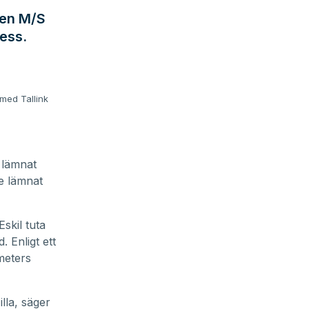
ten M/S
cess.
 med Tallink
e lämnat
de lämnat
skil tuta
 Enligt ett
meters
lla, säger