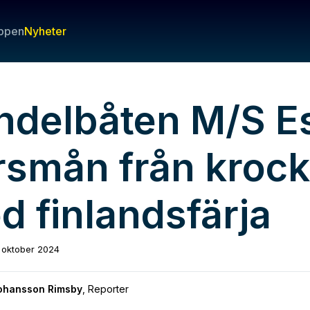
ppen
Nyheter
ndelbåten M/S Es
rsmån från krock
d finlandsfärja
 oktober 2024
Johansson Rimsby
,
Reporter