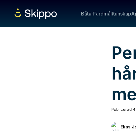
Båtar
Färdmål
Kunskap
A
Pe
hå
me
Publicerad
4
Elias 