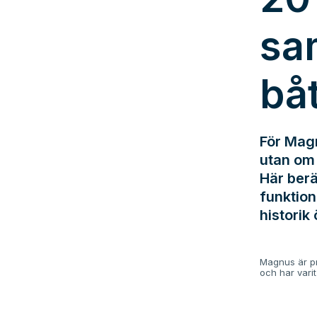
sa
bå
För Magn
utan om 
Här berä
funktion
historik 
Magnus är pr
och har vari