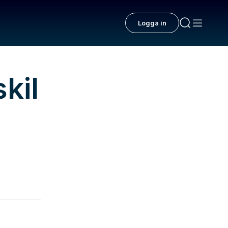
Logga in
kil