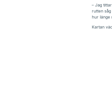
– Jag titta
rutten såg 
hur länge 
Kartan väc
Från Mag
2024. Och