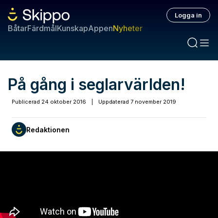
Logga in
Båtar
Färdmål
Kunskap
Appen
Nyheter
På gång i seglarvärlden!
Publicerad
24 oktober 2016
|
Uppdaterad
7 november 2019
Redaktionen