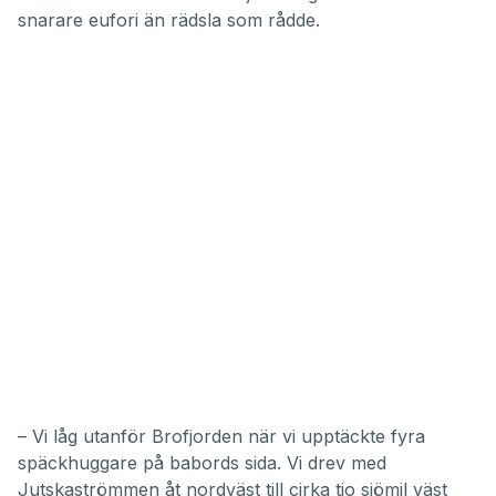
snarare eufori än rädsla som rådde.
– Vi låg utanför Brofjorden när vi upptäckte fyra
späckhuggare på babords sida. Vi drev med
Jutskaströmmen åt nordväst till cirka tio sjömil väst