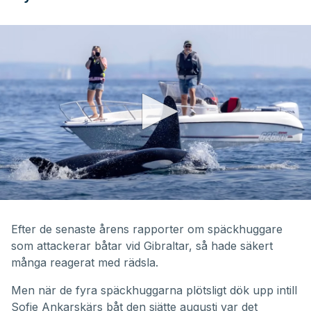
0
seconds
of
Efter de senaste årens rapporter om späckhuggare
3
som attackerar båtar vid Gibraltar, så hade säkert
minutes,
47
många reagerat med rädsla.
seconds
Men när de fyra späckhuggarna plötsligt dök upp intill
Sofie Ankarskärs båt den sjätte augusti var det