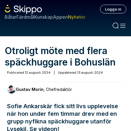
Logga in
Båtar
Färdmål
Kunskap
Appen
Nyheter
Otroligt möte med flera
späckhuggare i Bohuslän
Publicerad
12 augusti 2024
|
Uppdaterad
13 augusti 2024
Gustav Morin
,
Chefredaktör
Sofie Ankarskär fick sitt livs upplevelse
när hon under fem timmar drev med en
grupp nyfikna späckhuggare utanför
Lysekil. Se videon!