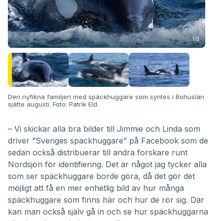
1/3
En f
Den nyfikna familjen med späckhuggare som syntes i Bohuslän
sjätte augusti. Foto: Patrik Eld.
– Vi skickar alla bra bilder till Jimmie och Linda som
driver
”Sveriges späckhuggare” på Facebook
som de
sedan också distribuerar till andra forskare runt
Nordsjön för identifiering. Det är något jag tycker alla
som ser späckhuggare borde göra, då det gör det
möjligt att få en mer enhetlig bild av hur många
späckhuggare som finns här och hur de rör sig. Där
kan man också själv gå in och se hur späckhuggarna