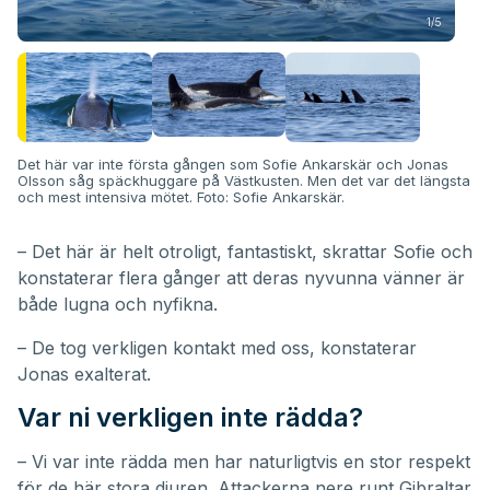
1/5
Det här var inte första gången som Sofie Ankarskär och Jonas
Olsson såg späckhuggare på Västkusten. Men det var det längsta
och mest intensiva mötet. Foto: Sofie Ankarskär.
– Det här är helt otroligt, fantastiskt, skrattar Sofie och
konstaterar flera gånger att deras nyvunna vänner är
både lugna och nyfikna.
– De tog verkligen kontakt med oss, konstaterar
Jonas exalterat.
Var ni verkligen inte rädda?
– Vi var inte rädda men har naturligtvis en stor respekt
för de här stora djuren. Attackerna nere runt Gibraltar