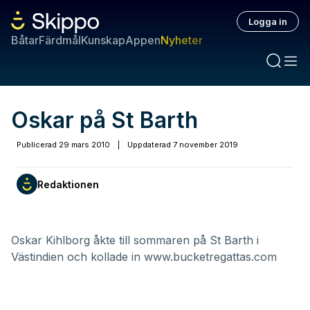
Logga in
Båtar
Färdmål
Kunskap
Appen
Nyheter
Oskar på St Barth
Publicerad
29 mars 2010
|
Uppdaterad
7 november 2019
Redaktionen
Oskar Kihlborg åkte till sommaren på St Barth i
Västindien och kollade in
www.bucketregattas.com