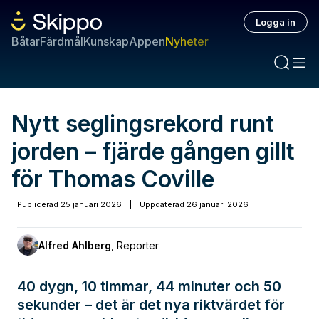
Logga in
Båtar
Färdmål
Kunskap
Appen
Nyheter
Nytt seglingsrekord runt
jorden – fjärde gången gillt
för Thomas Coville
Publicerad
25 januari 2026
|
Uppdaterad
26 januari 2026
Alfred Ahlberg
,
Reporter
40 dygn, 10 timmar, 44 minuter och 50
sekunder – det är det nya riktvärdet för