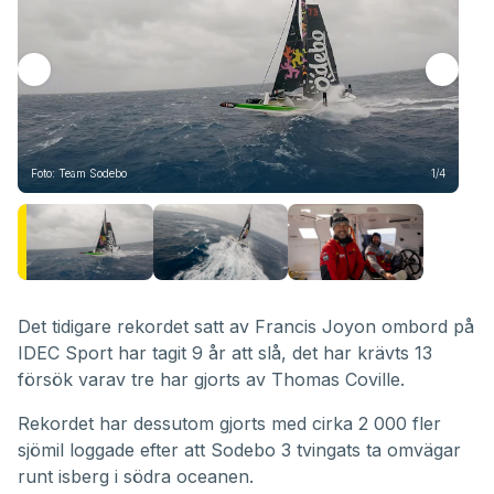
Foto: Team Sodebo
1/4
Fot
Det tidigare rekordet satt av Francis Joyon ombord på
IDEC Sport har tagit 9 år att slå, det har krävts 13
försök varav tre har gjorts av Thomas Coville.
Rekordet har dessutom gjorts med cirka 2 000 fler
sjömil loggade efter att Sodebo 3 tvingats ta omvägar
runt isberg i södra oceanen.