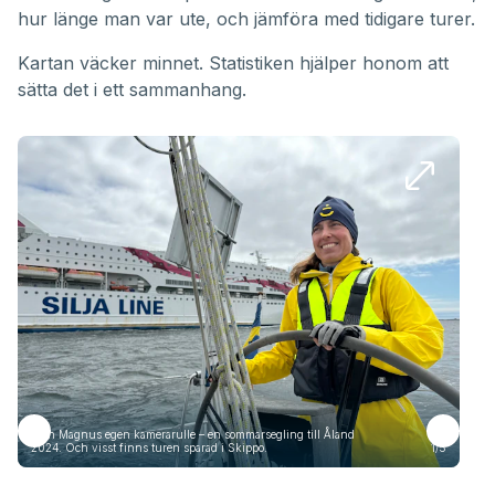
hur länge man var ute, och jämföra med tidigare turer.
Kartan väcker minnet. Statistiken hjälper honom att
sätta det i ett sammanhang.
Från Magnus egen kamerarulle – en sommarsegling till Åland
Frå
2024. Och visst finns turen sparad i Skippo.
1/5
2024