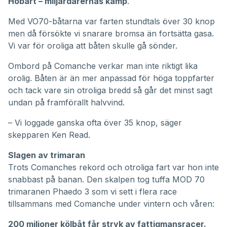
Hobart – miljardärernas kamp
.
Med VO70-båtarna var farten stundtals över 30 knop
men då försökte vi snarare bromsa än fortsätta gasa.
Vi var för oroliga att båten skulle gå sönder.
Ombord på Comanche verkar man inte riktigt lika
orolig. Båten är än mer anpassad för höga toppfarter
och tack vare sin otroliga bredd så går det minst sagt
undan på framförallt halvvind.
– Vi loggade ganska ofta över 35 knop, säger
skepparen Ken Read.
Slagen av trimaran
Trots Comanches rekord och otroliga fart var hon inte
snabbast på banan. Den skalpen tog tuffa MOD 70
trimaranen Phaedo 3 som vi sett i flera race
tillsammans med Comanche under vintern och våren:
200 miljoner kölbåt får stryk av fattigmansracer
.