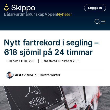
Logga in
Båtar
Färdmål
Kunskap
Appen
Nyheter
Nytt fartrekord i segling –
618 sjömil på 24 timmar
Publicerad
15 juli 2015
|
Uppdaterad
10 oktober 2019
Gustav Morin
,
Chefredaktör