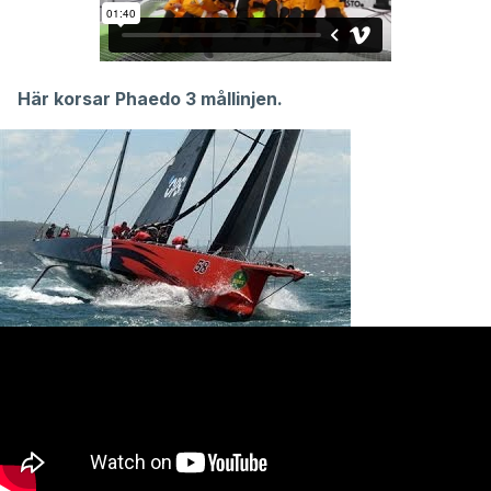
Här korsar Phaedo 3 mållinjen.