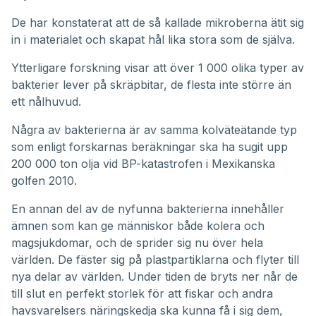
De har konstaterat att de så kallade mikroberna ätit sig
in i materialet och skapat hål lika stora som de själva.
Ytterligare forskning visar att över 1 000 olika typer av
bakterier lever på skräpbitar, de flesta inte större än
ett nålhuvud.
Några av bakterierna är av samma kolväteätande typ
som enligt
forskarnas beräkningar ska ha sugit upp
200 000 ton olja
vid BP-katastrofen i Mexikanska
golfen 2010.
En annan del av de nyfunna bakterierna innehåller
ämnen som kan ge människor både kolera och
magsjukdomar, och de sprider sig nu över hela
världen. De fäster sig på plastpartiklarna och flyter till
nya delar av världen. Under tiden de bryts ner når de
till slut en perfekt storlek för att
fiskar och andra
havsvarelsers näringskedja ska kunna få i sig dem
,