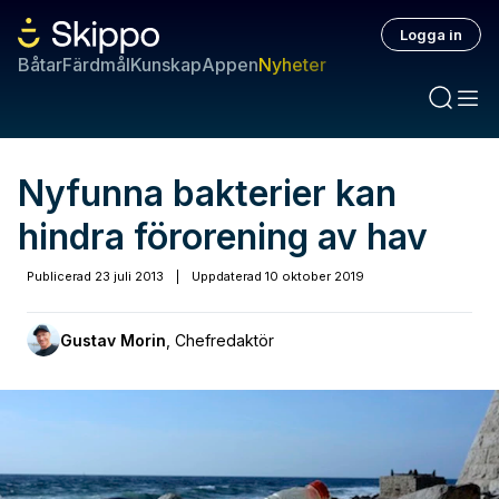
Logga in
Båtar
Färdmål
Kunskap
Appen
Nyheter
Nyfunna bakterier kan
hindra förorening av hav
Publicerad
23 juli 2013
|
Uppdaterad
10 oktober 2019
Gustav Morin
,
Chefredaktör