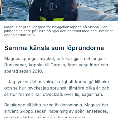
Magnus är produktägare för navigationsappen på Skippo. Han
jobbade tidigare på Eniro på Sjön och har varit med och utvecklat
appen sedan 2015.
Samma känsla som löprundorna
Magnus springer mycket, och har gjort det länge. I
Runkeeper, kopplat till Garmin, finns varje löprunda
sparad sedan 2010.
– Jag tycker det är väldigt roligt att kunna gå tillbaka
och se hur mycket jag sprungit, jämföra olika år och
se hur formen har utvecklats över tid, säger han.
Relationen till båtturerna är densamma. Magnus har
använt Skippo sedan inspelning av spår lanserades,
och har därför många års turer sparade.